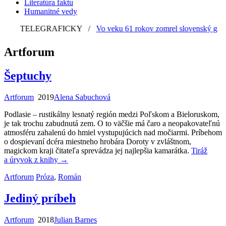
Literatúra faktu
Humanitné vedy
TELEGRAFICKY
/
Vo veku 61 rokov zomrel slovenský grafik 
Artforum
Šeptuchy
Artforum
2019
Alena Sabuchová
Podlasie – rustikálny lesnatý región medzi Poľskom a Bieloruskom,
je tak trochu zabudnutá zem. O to väčšie má čaro a neopakovateľnú
atmosféru zahalenú do hmiel vystupujúcich nad močiarmi. Príbehom
o dospievaní dcéra miestneho hrobára Doroty v zvláštnom,
magickom kraji čitateľa sprevádza jej najlepšia kamarátka.
Tiráž
a úryvok z knihy
→
Artforum
Próza
,
Román
Jediný príbeh
Artforum
2018
Julian Barnes