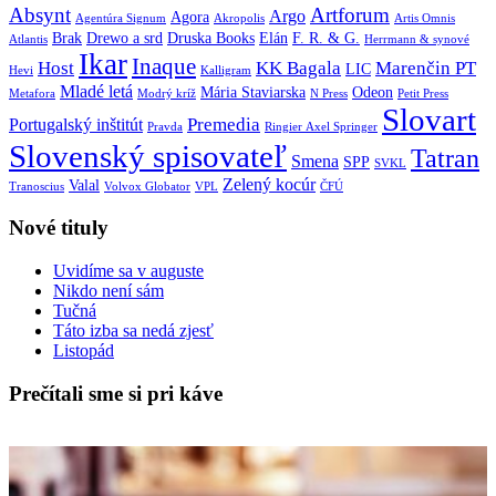
Absynt
Artforum
Argo
Agora
Agentúra Signum
Akropolis
Artis Omnis
Brak
Drewo a srd
Druska Books
Elán
F. R. & G.
Atlantis
Herrmann & synové
Ikar
Inaque
Host
KK Bagala
Marenčin PT
LIC
Hevi
Kalligram
Mladé letá
Mária Staviarska
Odeon
Metafora
Modrý kríž
N Press
Petit Press
Slovart
Premedia
Portugalský inštitút
Pravda
Ringier Axel Springer
Slovenský spisovateľ
Tatran
Smena
SPP
SVKL
Zelený kocúr
Valal
Tranoscius
Volvox Globator
VPL
ČFÚ
Nové tituly
Uvidíme sa v auguste
Nikdo není sám
Tučná
Táto izba sa nedá zjesť
Listopád
Prečítali sme si pri káve