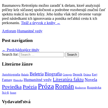
Baumanovu Retrotópiu možno zaradiť k dielam, ktoré analyzujú
príčiny kríz súčasnej spoločnosti a podrobne rozoberajú značnú časť
spektra reakcií na tieto krízy. Jeho kniha však tiež otvorene varuje
pred následkami ich ignorovania a ponúka neľahkú cestu k ich
prekonaniu.
Tiráž a úryvok z knihy
→
Artforum
Humanitné vedy
Post navigation
←
Predchádzajúce tituly
Search for:
Literárne žánre
Beletria
Biografia
Autobiografia
Denník
Esej
Balada
Cestopis
Dráma
Literatúra faktu
Novela
Humanitné vedy
Fantasy
Historka
Próza
Román
Poviedka
Poézia
Rozprávka
Rozhovor
Sci-fi
Sonet
Vydavateľstvá