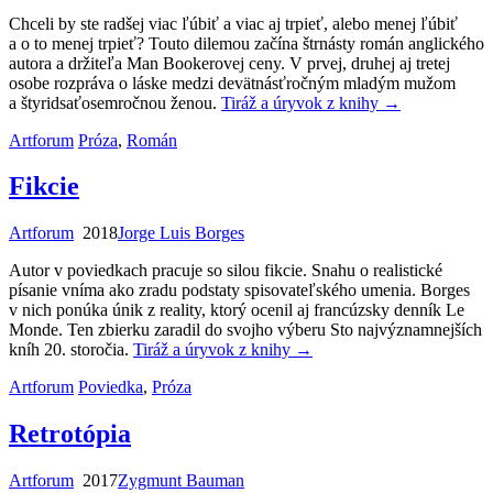
Chceli by ste radšej viac ľúbiť a viac aj trpieť, alebo menej ľúbiť
a o to menej trpieť? Touto dilemou začína štrnásty román anglického
autora a držiteľa Man Bookerovej ceny. V prvej, druhej aj tretej
osobe rozpráva o láske medzi devätnásťročným mladým mužom
a štyridsaťosemročnou ženou.
Tiráž a úryvok z knihy
→
Artforum
Próza
,
Román
Fikcie
Artforum
2018
Jorge Luis Borges
Autor v poviedkach pracuje so silou fikcie. Snahu o realistické
písanie vníma ako zradu podstaty spisovateľského umenia. Borges
v nich ponúka únik z reality, ktorý ocenil aj francúzsky denník Le
Monde. Ten zbierku zaradil do svojho výberu Sto najvýznamnejších
kníh 20. storočia.
Tiráž a úryvok z knihy
→
Artforum
Poviedka
,
Próza
Retrotópia
Artforum
2017
Zygmunt Bauman