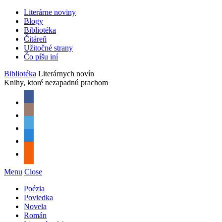
Literárne noviny
Blogy
Bibliotéka
Čitáreň
Užitočné strany
Čo píšu iní
Bibliotéka
Literárnych novín
Knihy, ktoré nezapadnú prachom
Menu
Close
Poézia
Poviedka
Novela
Román