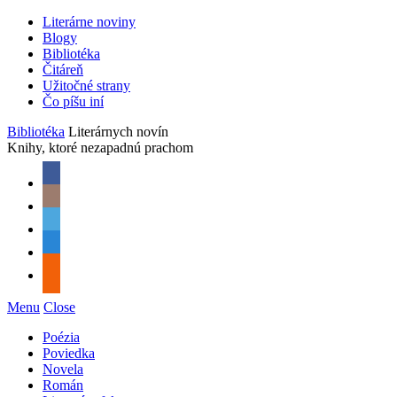
Literárne noviny
Blogy
Bibliotéka
Čitáreň
Užitočné strany
Čo píšu iní
Bibliotéka
Literárnych novín
Knihy, ktoré nezapadnú prachom
Menu
Close
Poézia
Poviedka
Novela
Román