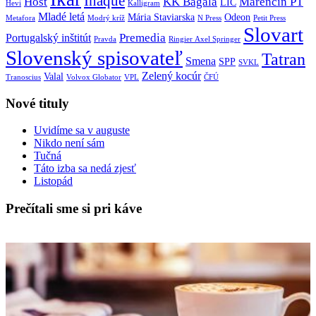
Inaque
Host
KK Bagala
Marenčin PT
LIC
Hevi
Kalligram
Mladé letá
Mária Staviarska
Odeon
Metafora
Modrý kríž
N Press
Petit Press
Slovart
Premedia
Portugalský inštitút
Pravda
Ringier Axel Springer
Slovenský spisovateľ
Tatran
Smena
SPP
SVKL
Zelený kocúr
Valal
Tranoscius
Volvox Globator
VPL
ČFÚ
Nové tituly
Uvidíme sa v auguste
Nikdo není sám
Tučná
Táto izba sa nedá zjesť
Listopád
Prečítali sme si pri káve