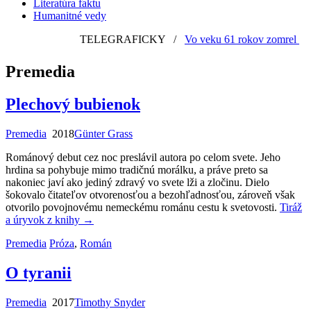
Literatúra faktu
Humanitné vedy
TELEGRAFICKY
/
Vo veku 61 rokov zomrel sloven
Premedia
Plechový bubienok
Premedia
2018
Günter Grass
Románový debut cez noc preslávil autora po celom svete. Jeho
hrdina sa pohybuje mimo tradičnú morálku, a práve preto sa
nakoniec javí ako jediný zdravý vo svete lži a zločinu. Dielo
šokovalo čitateľov otvorenosťou a bezohľadnosťou, zároveň však
otvorilo povojnovému nemeckému románu cestu k svetovosti.
Tiráž
a úryvok z knihy
→
Premedia
Próza
,
Román
O tyranii
Premedia
2017
Timothy Snyder