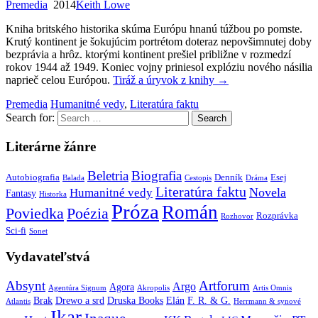
Premedia
2014
Keith Lowe
Kniha britského historika skúma Európu hnanú túžbou po pomste.
Krutý kontinent je šokujúcim portrétom doteraz nepovšimnutej doby
bezprávia a hrôz. ktorými kontinent prešiel približne v rozmedzí
rokov 1944 až 1949. Koniec vojny priniesol explóziu nového násilia
naprieč celou Európou.
Tiráž a úryvok z knihy
→
Premedia
Humanitné vedy
,
Literatúra faktu
Search for:
Literárne žánre
Beletria
Biografia
Autobiografia
Denník
Esej
Balada
Cestopis
Dráma
Literatúra faktu
Novela
Humanitné vedy
Fantasy
Historka
Próza
Román
Poviedka
Poézia
Rozprávka
Rozhovor
Sci-fi
Sonet
Vydavateľstvá
Absynt
Artforum
Argo
Agora
Agentúra Signum
Akropolis
Artis Omnis
Brak
Drewo a srd
Druska Books
Elán
F. R. & G.
Atlantis
Herrmann & synové
Ikar