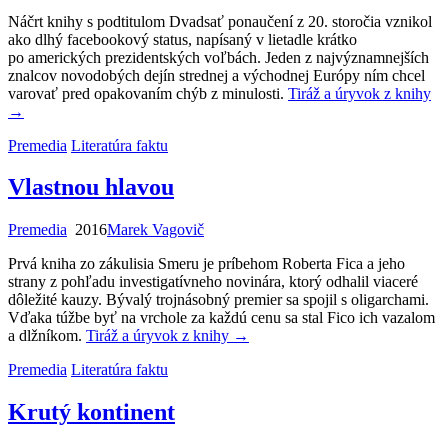
Náčrt knihy s podtitulom Dvadsať ponaučení z 20. storočia vznikol
ako dlhý facebookový status, napísaný v lietadle krátko
po amerických prezidentských voľbách. Jeden z najvýznamnejších
znalcov novodobých dejín strednej a východnej Európy ním chcel
varovať pred opakovaním chýb z minulosti.
Tiráž a úryvok z knihy
→
Premedia
Literatúra faktu
Vlastnou hlavou
Premedia
2016
Marek Vagovič
Prvá kniha zo zákulisia Smeru je príbehom Roberta Fica a jeho
strany z pohľadu investigatívneho novinára, ktorý odhalil viaceré
dôležité kauzy. Bývalý trojnásobný premier sa spojil s oligarchami.
Vďaka túžbe byť na vrchole za každú cenu sa stal Fico ich vazalom
a dlžníkom.
Tiráž a úryvok z knihy
→
Premedia
Literatúra faktu
Krutý kontinent