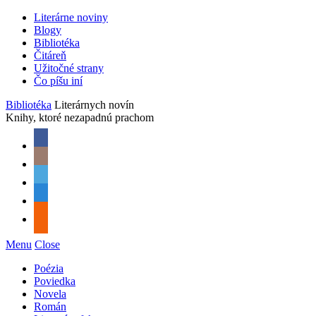
Literárne noviny
Blogy
Bibliotéka
Čitáreň
Užitočné strany
Čo píšu iní
Bibliotéka
Literárnych novín
Knihy, ktoré nezapadnú prachom
Menu
Close
Poézia
Poviedka
Novela
Román