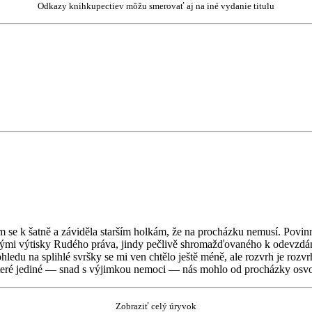
Odkazy knihkupectiev môžu smerovať aj na iné vydanie titulu
m se k šatně a záviděla starším holkám, že na procházku nemusí. Povi
arými výtisky Rudého práva, jindy pečlivě shromažďovaného k odevzdán
hledu na splihlé svršky se mi ven chtělo ještě méně, ale rozvrh je roz
, které jediné — snad s výjimkou nemoci — nás mohlo od procházky osvo
Zobraziť celý úryvok