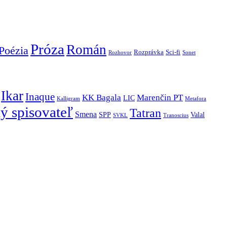
Próza
Román
Poézia
Rozprávka
Sci-fi
Rozhovor
Sonet
Ikar
Inaque
KK Bagala
Marenčin PT
LIC
Kalligram
Metafora
ý spisovateľ
Tatran
Smena
SPP
Valal
SVKL
Tranoscius