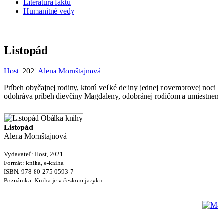
Literatúra faktu
Humanitné vedy
Listopád
Host
2021
Alena Mornštajnová
Príbeh obyčajnej rodiny, ktorú veľké dejiny jednej novembrovej noci
odohráva príbeh dievčiny Magdaleny, odobránej rodičom a umiestnen
Listopád
Alena Mornštajnová
Vydavateľ: Host, 2021
Formát: kniha, e-kniha
ISBN:
978-80-275-0593-7
Poznámka:
Kniha je v českom jazyku