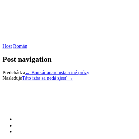
Host
Román
Post navigation
Predchádza
←
Bankár anarchista a iné prózy
Nasleduje
Táto izba sa nedá zjesť
→