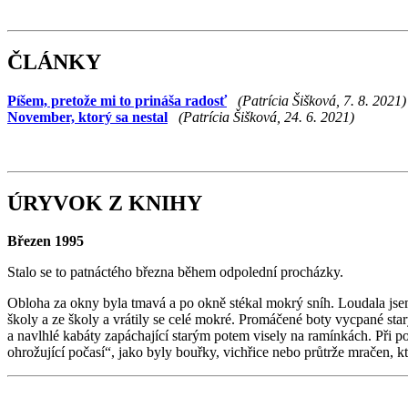
ČLÁNKY
Píšem, pretože mi to prináša radosť
(Patrícia Šišková, 7. 8. 2021)
November, ktorý sa nestal
(Patrícia Šišková, 24. 6. 2021)
ÚRYVOK Z KNIHY
Březen 1995
Stalo se to patnáctého března během odpolední procházky.
Obloha za okny byla tmavá a po okně stékal mokrý sníh. Loudala jse
školy a ze školy a vrátily se celé mokré. Promáčené boty vycpané st
a navlhlé kabáty zapáchající starým potem visely na ramínkách. Při po
ohrožující počasí“, jako byly bouřky, vichřice nebo průtrže mračen