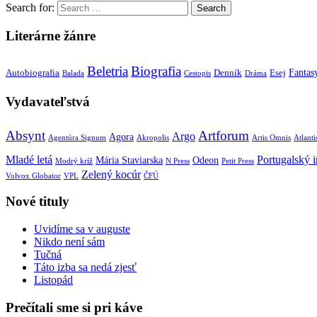
Search for:
Literárne žánre
Beletria
Biografia
Fantas
Autobiografia
Denník
Esej
Balada
Cestopis
Dráma
Vydavateľstvá
Absynt
Artforum
Argo
Agora
Agentúra Signum
Akropolis
Artis Omnis
Atlanti
Mladé letá
Portugalský in
Mária Staviarska
Odeon
Modrý kríž
N Press
Petit Press
Zelený kocúr
Volvox Globator
VPL
ČFÚ
Nové tituly
Uvidíme sa v auguste
Nikdo není sám
Tučná
Táto izba sa nedá zjesť
Listopád
Prečítali sme si pri káve