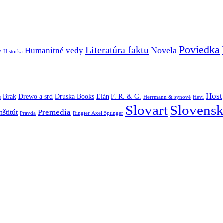
Poviedka
Literatúra faktu
Novela
Humanitné vedy
y
Historka
Host
Brak
Drewo a srd
Druska Books
Elán
F. R. & G.
s
Herrmann & synové
Hevi
Slovart
Slovensk
Premedia
štitút
Pravda
Ringier Axel Springer