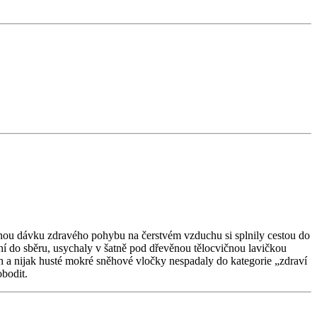
nnou dávku zdravého pohybu na čerstvém vzduchu si splnily cestou do
í do sběru, usychaly v šatně pod dřevěnou tělocvičnou lavičkou
vrh a nijak husté mokré sněhové vločky nespadaly do kategorie „zdraví
bodit.