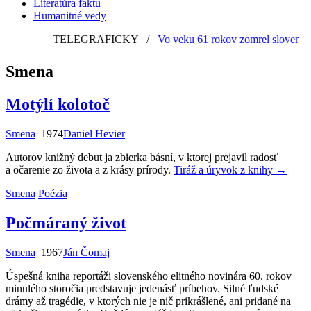
Literatúra faktu
Humanitné vedy
TELEGRAFICKY
/
Vo veku 61 rokov zomrel slovenský g
Smena
Motýlí kolotoč
Smena
1974
Daniel Hevier
Autorov knižný debut ja zbierka básní, v ktorej prejavil radosť
a očarenie zo života a z krásy prírody.
Tiráž a úryvok z knihy
→
Smena
Poézia
Počmáraný život
Smena
1967
Ján Čomaj
Úspešná kniha reportáži slovenského elitného novinára 60. rokov
minulého storočia predstavuje jedenásť príbehov. Silné ľudské
drámy až tragédie, v ktorých nie je nič prikrášlené, ani pridané na