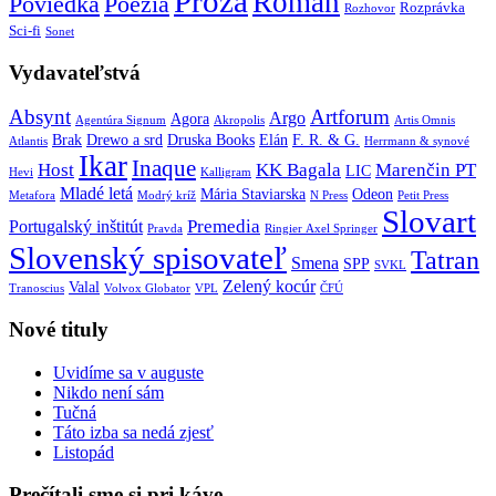
Próza
Román
Poviedka
Poézia
Rozprávka
Rozhovor
Sci-fi
Sonet
Vydavateľstvá
Absynt
Artforum
Argo
Agora
Agentúra Signum
Akropolis
Artis Omnis
Brak
Drewo a srd
Druska Books
Elán
F. R. & G.
Atlantis
Herrmann & synové
Ikar
Inaque
Host
KK Bagala
Marenčin PT
LIC
Hevi
Kalligram
Mladé letá
Mária Staviarska
Odeon
Metafora
Modrý kríž
N Press
Petit Press
Slovart
Premedia
Portugalský inštitút
Pravda
Ringier Axel Springer
Slovenský spisovateľ
Tatran
Smena
SPP
SVKL
Zelený kocúr
Valal
Tranoscius
Volvox Globator
VPL
ČFÚ
Nové tituly
Uvidíme sa v auguste
Nikdo není sám
Tučná
Táto izba sa nedá zjesť
Listopád
Prečítali sme si pri káve