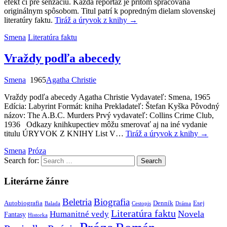
efekt či pre senzáciu. Každá reportáž je pritom spracovaná
originálnym spôsobom. Titul patrí k popredným dielam slovenskej
literatúry faktu.
Tiráž a úryvok z knihy
→
Smena
Literatúra faktu
Vraždy podľa abecedy
Smena
1965
Agatha Christie
Vraždy podľa abecedy Agatha Christie Vydavateľ: Smena, 1965
Edícia: Labyrint Formát: kniha Prekladateľ: Štefan Kyška Pôvodný
názov: The A.B.C. Murders Prvý vydavateľ: Collins Crime Club,
1936 Odkazy knihkupectiev môžu smerovať aj na iné vydanie
titulu ÚRYVOK Z KNIHY List V…
Tiráž a úryvok z knihy
→
Smena
Próza
Search for:
Literárne žánre
Beletria
Biografia
Autobiografia
Denník
Esej
Balada
Cestopis
Dráma
Literatúra faktu
Novela
Humanitné vedy
Fantasy
Historka