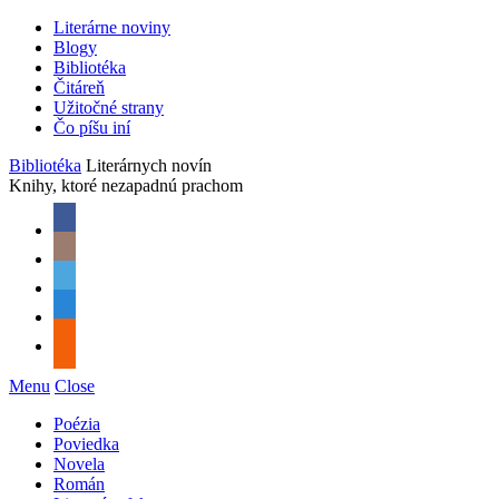
Literárne noviny
Blogy
Bibliotéka
Čitáreň
Užitočné strany
Čo píšu iní
Bibliotéka
Literárnych novín
Knihy, ktoré nezapadnú prachom
Menu
Close
Poézia
Poviedka
Novela
Román