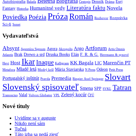
Beletria
Biografia
Autobiografia
Denník
Esej
Balada
Cestopis
Dráma
Literatúra faktu
Novela
Humanitné vedy
Fantasy
Historka
Próza
Román
Poviedka
Poézia
Rozprávka
Rozhovor
Sci-fi
Sonet
Vydavateľstvá
Absynt
Artforum
Argo
Agora
Agentúra Signum
Akropolis
Artis Omnis
Brak
Drewo a srd
Druska Books
Elán
F. R. & G.
Atlantis
Herrmann & synové
Ikar
Inaque
Host
KK Bagala
Marenčin PT
LIC
Hevi
Kalligram
Mladé letá
Mária Staviarska
Odeon
Metafora
Modrý kríž
N Press
Petit Press
Slovart
Premedia
Portugalský inštitút
Pravda
Ringier Axel Springer
Slovenský spisovateľ
Tatran
Smena
SPP
SVKL
Zelený kocúr
Valal
Tranoscius
Volvox Globator
VPL
ČFÚ
Nové tituly
Uvidíme sa v auguste
Nikdo není sám
Tučná
Táto izba sa nedá zjesť