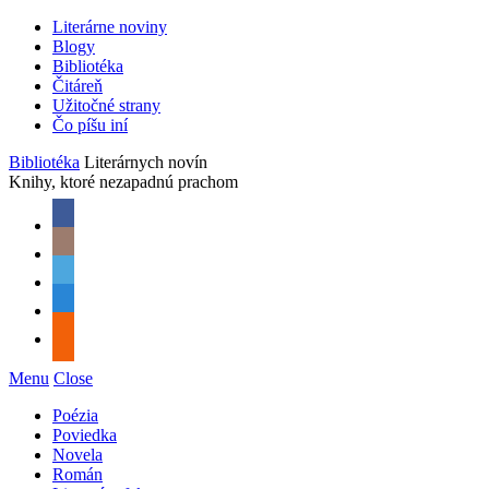
Literárne noviny
Blogy
Bibliotéka
Čitáreň
Užitočné strany
Čo píšu iní
Bibliotéka
Literárnych novín
Knihy, ktoré nezapadnú prachom
Menu
Close
Poézia
Poviedka
Novela
Román