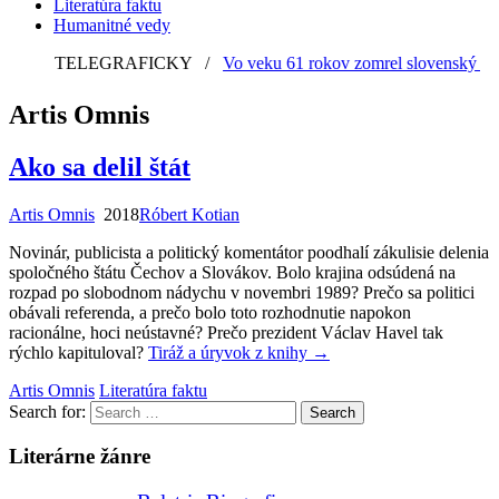
Literatúra faktu
Humanitné vedy
TELEGRAFICKY
/
Vo veku 61 rokov zomrel slovenský grafi
Artis Omnis
Ako sa delil štát
Artis Omnis
2018
Róbert Kotian
Novinár, publicista a politický komentátor poodhalí zákulisie delenia
spoločného štátu Čechov a Slovákov. Bolo krajina odsúdená na
rozpad po slobodnom nádychu v novembri 1989? Prečo sa politici
obávali referenda, a prečo bolo toto rozhodnutie napokon
racionálne, hoci neústavné? Prečo prezident Václav Havel tak
rýchlo kapituloval?
Tiráž a úryvok z knihy
→
Artis Omnis
Literatúra faktu
Search for:
Literárne žánre