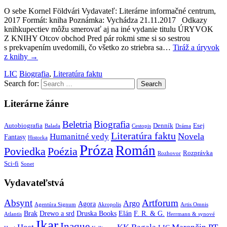
O sebe Kornel Földvári Vydavateľ: Literárne informačné centrum,
2017 Formát: kniha Poznámka: Vychádza 21.11.2017 Odkazy
knihkupectiev môžu smerovať aj na iné vydanie titulu ÚRYVOK
Z KNIHY Otcov obchod Pred pár rokmi sme si so sestrou
s prekvapením uvedomili, čo všetko zo striebra sa…
Tiráž a úryvok
z knihy
→
LIC
Biografia
,
Literatúra faktu
Search for:
Literárne žánre
Beletria
Biografia
Autobiografia
Denník
Esej
Balada
Cestopis
Dráma
Literatúra faktu
Novela
Humanitné vedy
Fantasy
Historka
Próza
Román
Poviedka
Poézia
Rozprávka
Rozhovor
Sci-fi
Sonet
Vydavateľstvá
Absynt
Artforum
Argo
Agora
Agentúra Signum
Akropolis
Artis Omnis
Brak
Drewo a srd
Druska Books
Elán
F. R. & G.
Atlantis
Herrmann & synové
Ikar
Inaque