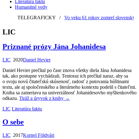
Literatúra faktu
Humanitné vedy
TELEGRAFICKY
/
Vo veku 61 rokov zomrel slovenský gra
LIC
Priznané prózy Jána Johanidesa
LIC
2020
Daniel Hevier
Daniel Hevier prečítal po čase znova všetky diela Jána Johanidesa
tak, ako postupne vychádzali. Tentoraz ich prečítal naraz, aby sa
o svoju novú čitateľskú skúsenosť, radosť z putovania húštinami
textu, ale aj spoločenského a literárneho kontextu podelil s čitateľmi.
Kniha sa zameriava na univerzálnosť Johanidesovho myšlienkového
odkazu.
Tiráž a úryvok z knihy
→
LIC
Literatúra faktu
O sebe
LIC
2017
Kornel Földvári