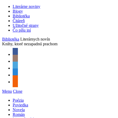
Literárne noviny
Blogy
Bibliotéka
Čitáreň
Užitočné strany
Čo píšu iní
Bibliotéka
Literárnych novín
Knihy, ktoré nezapadnú prachom
Menu
Close
Poézia
Poviedka
Novela
Román