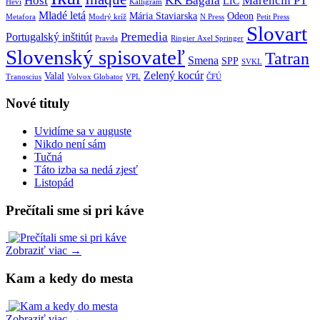
Host
KK Bagala
Marenčin PT
LIC
Hevi
Kalligram
Mladé letá
Mária Staviarska
Odeon
Metafora
Modrý kríž
N Press
Petit Press
Slovart
Premedia
Portugalský inštitút
Pravda
Ringier Axel Springer
Slovenský spisovateľ
Tatran
Smena
SPP
SVKL
Zelený kocúr
Valal
Tranoscius
Volvox Globator
VPL
ČFÚ
Nové tituly
Uvidíme sa v auguste
Nikdo není sám
Tučná
Táto izba sa nedá zjesť
Listopád
Prečítali sme si pri káve
Zobraziť viac →
Kam a kedy do mesta
Zobraziť viac →