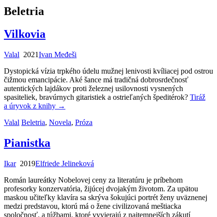
Beletria
Vilkovia
Valal
2021
Ivan Međeši
Dystopická vízia trpkého údelu mužnej lenivosti kvíliacej pod ostrou
čižmou emancipácie. Aké šance má tradičná dobrosrdečnosť
autentických lajdákov proti železnej usilovnosti vysnených
spasiteliek, bravúrnych gitaristiek a ostrieľaných špeditérok?
Tiráž
a úryvok z knihy
→
Valal
Beletria
,
Novela
,
Próza
Pianistka
Ikar
2019
Elfriede Jelineková
Román laureátky Nobelovej ceny za literatúru je príbehom
profesorky konzervatória, žijúcej dvojakým životom. Za upätou
maskou učiteľky klavíra sa skrýva šokujúci portrét ženy uväznenej
medzi predstavou, ktorú má o žene civilizovaná meštiacka
spoločnosť, a túžbami, ktoré vyvierajú z najtemnejších zákutí