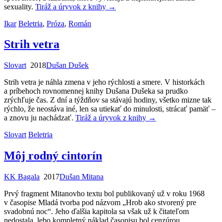
sexuality.
Tiráž a úryvok z knihy
→
Ikar
Beletria
,
Próza
,
Román
Strih vetra
Slovart
2018
Dušan Dušek
Strih vetra je náhla zmena v jeho rýchlosti a smere. V historkách
a príbehoch rovnomennej knihy Dušana Dušeka sa prudko
zrýchľuje čas. Z dní a týždňov sa stávajú hodiny, všetko mizne tak
rýchlo, že neostáva iné, len sa utiekať do minulosti, strácať pamäť –
a znovu ju nachádzať.
Tiráž a úryvok z knihy
→
Slovart
Beletria
Môj rodný cintorín
KK Bagala
2017
Dušan Mitana
Prvý fragment Mitanovho textu bol publikovaný už v roku 1968
v časopise Mladá tvorba pod názvom „Hrob ako stvorený pre
svadobnú noc“. Jeho ďalšia kapitola sa však už k čitateľom
nedostala, lebo kompletný náklad časopisu bol cenzúrou