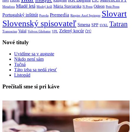
LIC
Hevi
Kalligram
Mladé letá
Mária Staviarska
Odeon
Metafora
Modrý kríž
N Press
Petit Press
Slovart
Premedia
Portugalský inštitút
Pravda
Ringier Axel Springer
Slovenský spisovateľ
Tatran
Smena
SPP
SVKL
Zelený kocúr
Valal
Tranoscius
Volvox Globator
VPL
ČFÚ
Nové tituly
Uvidíme sa v auguste
Nikdo není sám
Tučná
Táto izba sa nedá zjesť
Listopád
Prečítali sme si pri káve