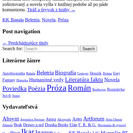
zošrotovaný a novela vyšla v knižnej podobe až po páde
komunizmu.
Tiráž a úryvok z knihy
→
KK Bagala
Beletria
,
Novela
,
Próza
Post navigation
←
Predchádzajúce tituly
Search for:
Literárne žánre
Beletria
Biografia
Autobiografia
Denník
Esej
Balada
Cestopis
Dráma
Literatúra faktu
Novela
Humanitné vedy
Fantasy
Historka
Próza
Román
Poviedka
Poézia
Rozprávka
Rozhovor
Sci-fi
Sonet
Vydavateľstvá
Absynt
Artforum
Argo
Agora
Agentúra Signum
Akropolis
Artis Omnis
Brak
Drewo a srd
Druska Books
Elán
F. R. & G.
Atlantis
Herrmann & synové
Ikar
Inaque
Host
KK Bagala
Marenčin PT