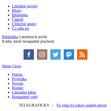
Literárne noviny
Blogy
Bibliotéka
Čitáreň
Užitočné strany
Čo píšu iní
Bibliotéka
Literárnych novín
Knihy, ktoré nezapadnú prachom
Menu
Close
Poézia
Poviedka
Novela
Román
Literatúra faktu
Humanitné vedy
TELEGRAFICKY
/
Vo veku 61 rokov zomrel slovenský gra