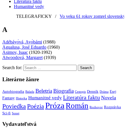
Literatúra faktu
Humanitné vedy
TELEGRAFICKY
/
Vo veku 61 rokov zomrel slovenský gra
A
Adébáyọ̀vá, Ayọ̀bámi
(1988)
Agualusa, José Eduardo
(1960)
Asimov, Isaac
(1920-1992)
Atwoodová, Margaret
(1939)
Search for:
Literárne žánre
Beletria
Biografia
Autobiografia
Denník
Esej
Balada
Cestopis
Dráma
Literatúra faktu
Novela
Humanitné vedy
Fantasy
Historka
Próza
Román
Poviedka
Poézia
Rozprávka
Rozhovor
Sci-fi
Sonet
Vydavateľstvá