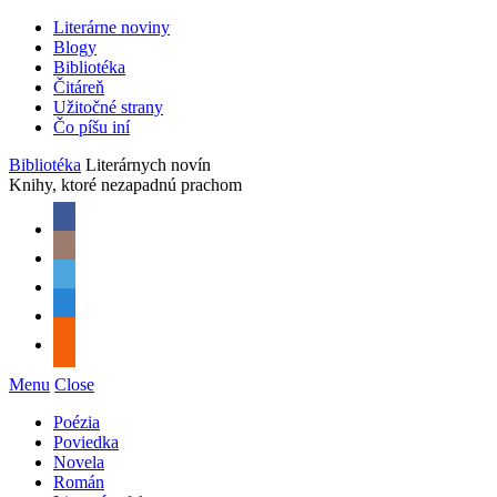
Literárne noviny
Blogy
Bibliotéka
Čitáreň
Užitočné strany
Čo píšu iní
Bibliotéka
Literárnych novín
Knihy, ktoré nezapadnú prachom
Menu
Close
Poézia
Poviedka
Novela
Román