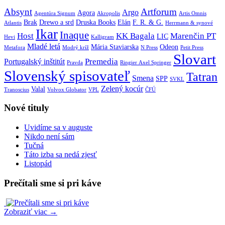
Absynt
Artforum
Argo
Agora
Agentúra Signum
Akropolis
Artis Omnis
Brak
Drewo a srd
Druska Books
Elán
F. R. & G.
Atlantis
Herrmann & synové
Ikar
Inaque
Host
KK Bagala
Marenčin PT
LIC
Hevi
Kalligram
Mladé letá
Mária Staviarska
Odeon
Metafora
Modrý kríž
N Press
Petit Press
Slovart
Premedia
Portugalský inštitút
Pravda
Ringier Axel Springer
Slovenský spisovateľ
Tatran
Smena
SPP
SVKL
Zelený kocúr
Valal
Tranoscius
Volvox Globator
VPL
ČFÚ
Nové tituly
Uvidíme sa v auguste
Nikdo není sám
Tučná
Táto izba sa nedá zjesť
Listopád
Prečítali sme si pri káve
Zobraziť viac →