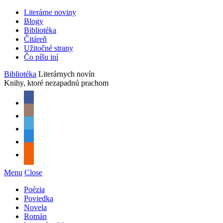
Literárne noviny
Blogy
Bibliotéka
Čitáreň
Užitočné strany
Čo píšu iní
Bibliotéka
Literárnych novín
Knihy, ktoré nezapadnú prachom
Menu
Close
Poézia
Poviedka
Novela
Román