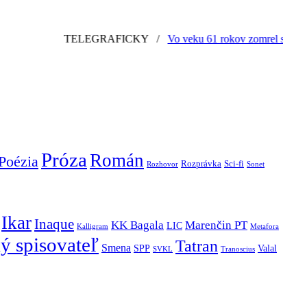
TELEGRAFICKY
/
Vo veku 61 rokov zomrel slovenský graf
Próza
Román
Poézia
Rozprávka
Sci-fi
Rozhovor
Sonet
Ikar
Inaque
KK Bagala
Marenčin PT
LIC
Kalligram
Metafora
ý spisovateľ
Tatran
Smena
SPP
Valal
SVKL
Tranoscius