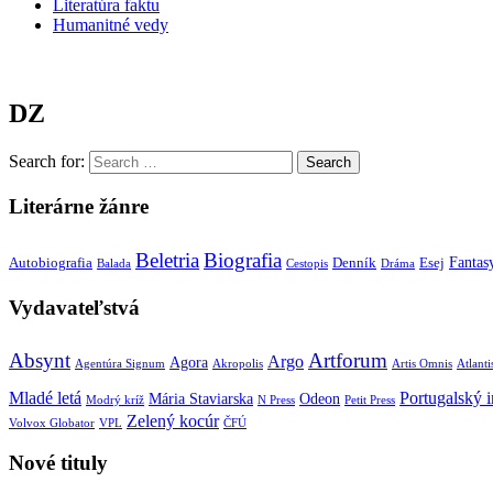
Literatúra faktu
Humanitné vedy
DZ
Search for:
Literárne žánre
Beletria
Biografia
Fantas
Autobiografia
Denník
Esej
Balada
Cestopis
Dráma
Vydavateľstvá
Absynt
Artforum
Argo
Agora
Agentúra Signum
Akropolis
Artis Omnis
Atlanti
Mladé letá
Portugalský in
Mária Staviarska
Odeon
Modrý kríž
N Press
Petit Press
Zelený kocúr
Volvox Globator
VPL
ČFÚ
Nové tituly