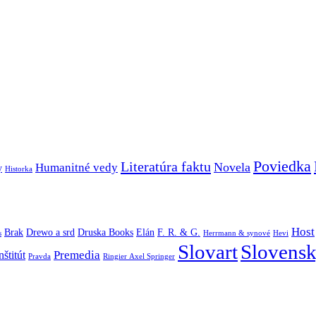
Poviedka
Literatúra faktu
Novela
Humanitné vedy
y
Historka
Host
Brak
Drewo a srd
Druska Books
Elán
F. R. & G.
s
Herrmann & synové
Hevi
Slovart
Slovensk
Premedia
štitút
Pravda
Ringier Axel Springer