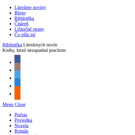
Literárne noviny
Blogy
Bibliotéka
Čitáreň
Užitočné strany
Čo píšu iní
Bibliotéka
Literárnych novín
Knihy, ktoré nezapadnú prachom
Menu
Close
Poézia
Poviedka
Novela
Román