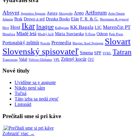
Vydavateľstvá
Absynt
Artforum
Argo
Agora
Agentúra Signum
Akropolis
Artis Omnis
Brak
Drewo a srd
Druska Books
Elán
F. R. & G.
Atlantis
Herrmann & synové
Ikar
Inaque
Host
KK Bagala
Marenčin PT
LIC
Hevi
Kalligram
Mladé letá
Mária Staviarska
Odeon
Metafora
Modrý kríž
N Press
Petit Press
Slovart
Premedia
Portugalský inštitút
Pravda
Ringier Axel Springer
Slovenský spisovateľ
Tatran
Smena
SPP
SVKL
Zelený kocúr
Valal
Tranoscius
Volvox Globator
VPL
ČFÚ
Nové tituly
Uvidíme sa v auguste
Nikdo není sám
Tučná
Táto izba sa nedá zjesť
Listopád
Prečítali sme si pri káve
Zobraziť viac →