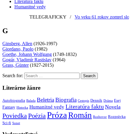
Literatúra faktu
Humanitné vedy
TELEGRAFICKY
/
Vo veku 61 rokov zomrel slovens
G
Ginsberg, Allen
(1926-1997)
Giordano, Paolo
(1982)
Goethe, Johann Wolfgang
(1749-1832)
Gogár, Vladimír Rastislav
(1964)
Grass, Günter
(1927-2015)
Search for:
Literárne žánre
Beletria
Biografia
Autobiografia
Denník
Esej
Balada
Cestopis
Dráma
Literatúra faktu
Novela
Humanitné vedy
Fantasy
Historka
Próza
Román
Poviedka
Poézia
Rozprávka
Rozhovor
Sci-fi
Sonet