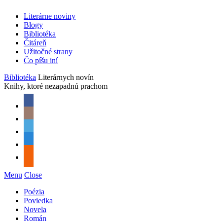
Literárne noviny
Blogy
Bibliotéka
Čitáreň
Užitočné strany
Čo píšu iní
Bibliotéka
Literárnych novín
Knihy, ktoré nezapadnú prachom
Menu
Close
Poézia
Poviedka
Novela
Román