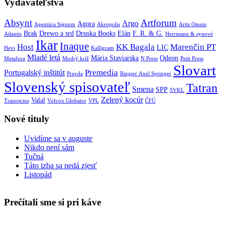
Vydavateľstvá
Absynt
Artforum
Argo
Agora
Agentúra Signum
Akropolis
Artis Omnis
Brak
Drewo a srd
Druska Books
Elán
F. R. & G.
Atlantis
Herrmann & synové
Ikar
Inaque
Host
KK Bagala
Marenčin PT
LIC
Hevi
Kalligram
Mladé letá
Mária Staviarska
Odeon
Metafora
Modrý kríž
N Press
Petit Press
Slovart
Premedia
Portugalský inštitút
Pravda
Ringier Axel Springer
Slovenský spisovateľ
Tatran
Smena
SPP
SVKL
Zelený kocúr
Valal
Tranoscius
Volvox Globator
VPL
ČFÚ
Nové tituly
Uvidíme sa v auguste
Nikdo není sám
Tučná
Táto izba sa nedá zjesť
Listopád
Prečítali sme si pri káve