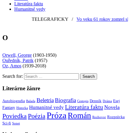
Literatúra faktu
Humanitné vedy
TELEGRAFICKY
/
Vo veku 61 rokov zomrel slovens
O
Orwell, George
(1903-1950)
Ouředník, Patrik
(1957)
Oz, Amos
(1939-2018)
Search for:
Literárne žánre
Beletria
Biografia
Autobiografia
Denník
Esej
Balada
Cestopis
Dráma
Literatúra faktu
Novela
Humanitné vedy
Fantasy
Historka
Próza
Román
Poviedka
Poézia
Rozprávka
Rozhovor
Sci-fi
Sonet