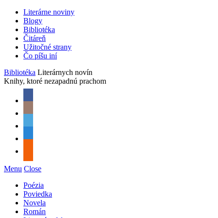
Literárne noviny
Blogy
Bibliotéka
Čitáreň
Užitočné strany
Čo píšu iní
Bibliotéka
Literárnych novín
Knihy, ktoré nezapadnú prachom
Menu
Close
Poézia
Poviedka
Novela
Román