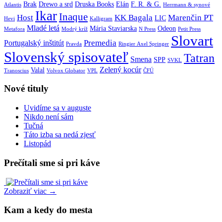
Brak
Drewo a srd
Druska Books
Elán
F. R. & G.
Atlantis
Herrmann & synové
Ikar
Inaque
Host
KK Bagala
Marenčin PT
LIC
Hevi
Kalligram
Mladé letá
Mária Staviarska
Odeon
Metafora
Modrý kríž
N Press
Petit Press
Slovart
Premedia
Portugalský inštitút
Pravda
Ringier Axel Springer
Slovenský spisovateľ
Tatran
Smena
SPP
SVKL
Zelený kocúr
Valal
Tranoscius
Volvox Globator
VPL
ČFÚ
Nové tituly
Uvidíme sa v auguste
Nikdo není sám
Tučná
Táto izba sa nedá zjesť
Listopád
Prečítali sme si pri káve
Zobraziť viac →
Kam a kedy do mesta