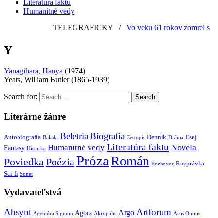
Literatúra faktu
Humanitné vedy
TELEGRAFICKY
/
Vo veku 61 rokov zomrel slove
Y
Yanagihara, Hanya
(1974)
Yeats, William Butler (1865-1939)
Search for:
Literárne žánre
Beletria
Biografia
Autobiografia
Denník
Esej
Balada
Cestopis
Dráma
Literatúra faktu
Novela
Humanitné vedy
Fantasy
Historka
Próza
Román
Poviedka
Poézia
Rozprávka
Rozhovor
Sci-fi
Sonet
Vydavateľstvá
Absynt
Artforum
Argo
Agora
Agentúra Signum
Akropolis
Artis Omnis