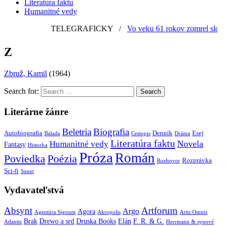
Literatúra faktu
Humanitné vedy
TELEGRAFICKY
/
Vo veku 61 rokov zomrel slovens
Z
Zbruž, Kamil
(1964)
Search for:
Literárne žánre
Beletria
Biografia
Autobiografia
Denník
Esej
Balada
Cestopis
Dráma
Literatúra faktu
Novela
Humanitné vedy
Fantasy
Historka
Próza
Román
Poviedka
Poézia
Rozprávka
Rozhovor
Sci-fi
Sonet
Vydavateľstvá
Absynt
Artforum
Argo
Agora
Agentúra Signum
Akropolis
Artis Omnis
Brak
Drewo a srd
Druska Books
Elán
F. R. & G.
Atlantis
Herrmann & synové