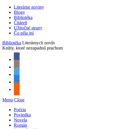
Literárne noviny
Blogy
Bibliotéka
Čitáreň
Užitočné strany
Čo píšu iní
Bibliotéka
Literárnych novín
Knihy, ktoré nezapadnú prachom
Menu
Close
Poézia
Poviedka
Novela
Román