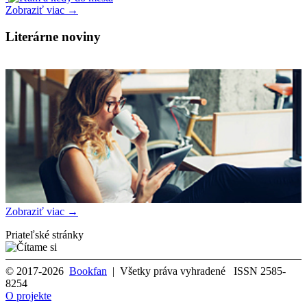
Zobraziť viac →
Literárne noviny
Zobraziť viac →
Priateľské stránky
© 2017-2026
Bookfan
| Všetky práva vyhradené ISSN 2585-
8254
O projekte