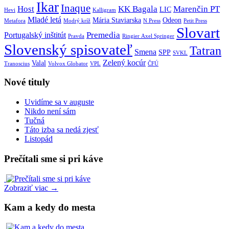
Ikar
Inaque
Host
KK Bagala
Marenčin PT
LIC
Hevi
Kalligram
Mladé letá
Mária Staviarska
Odeon
Metafora
Modrý kríž
N Press
Petit Press
Slovart
Premedia
Portugalský inštitút
Pravda
Ringier Axel Springer
Slovenský spisovateľ
Tatran
Smena
SPP
SVKL
Zelený kocúr
Valal
Tranoscius
Volvox Globator
VPL
ČFÚ
Nové tituly
Uvidíme sa v auguste
Nikdo není sám
Tučná
Táto izba sa nedá zjesť
Listopád
Prečítali sme si pri káve
Zobraziť viac →
Kam a kedy do mesta