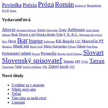
Próza
Román
Poviedka
Poézia
Rozprávka
Rozhovor
Sci-fi
Sonet
Vydavateľstvá
Absynt
Artforum
Argo
Agora
Agentúra Signum
Akropolis
Artis Omnis
Brak
Drewo a srd
Druska Books
Elán
F. R. & G.
Atlantis
Herrmann & synové
Ikar
Inaque
Host
KK Bagala
Marenčin PT
LIC
Hevi
Kalligram
Mladé letá
Mária Staviarska
Odeon
Metafora
Modrý kríž
N Press
Petit Press
Slovart
Premedia
Portugalský inštitút
Pravda
Ringier Axel Springer
Slovenský spisovateľ
Tatran
Smena
SPP
SVKL
Zelený kocúr
Valal
Tranoscius
Volvox Globator
VPL
ČFÚ
Nové tituly
Uvidíme sa v auguste
Nikdo není sám
Tučná
Táto izba sa nedá zjesť
Listopád