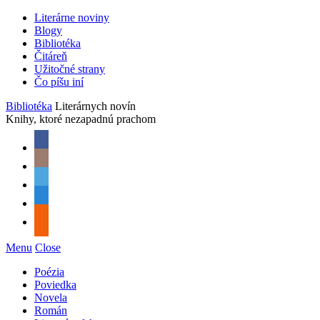
Literárne noviny
Blogy
Bibliotéka
Čitáreň
Užitočné strany
Čo píšu iní
Bibliotéka
Literárnych novín
Knihy, ktoré nezapadnú prachom
Menu
Close
Poézia
Poviedka
Novela
Román