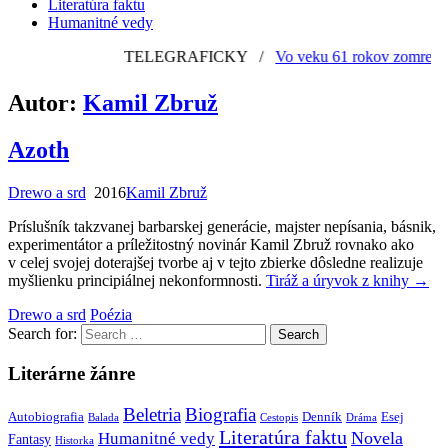
Literatúra faktu
Humanitné vedy
TELEGRAFICKY
/
Vo veku 61 rokov zomrel slo
Autor:
Kamil Zbruž
Azoth
Drewo a srd
2016
Kamil Zbruž
Príslušník takzvanej barbarskej generácie, majster nepísania, básnik,
experimentátor a príležitostný novinár Kamil Zbruž rovnako ako
v celej svojej doterajšej tvorbe aj v tejto zbierke dôsledne realizuje
myšlienku principiálnej nekonformnosti.
Tiráž a úryvok z knihy
→
Drewo a srd
Poézia
Search for:
Literárne žánre
Beletria
Biografia
Autobiografia
Denník
Esej
Balada
Cestopis
Dráma
Literatúra faktu
Novela
Humanitné vedy
Fantasy
Historka