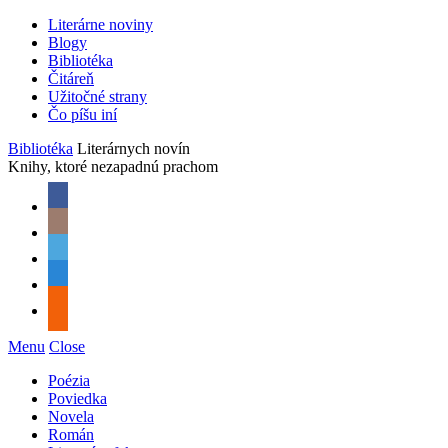
Literárne noviny
Blogy
Bibliotéka
Čitáreň
Užitočné strany
Čo píšu iní
Bibliotéka
Literárnych novín
Knihy, ktoré nezapadnú prachom
Menu
Close
Poézia
Poviedka
Novela
Román