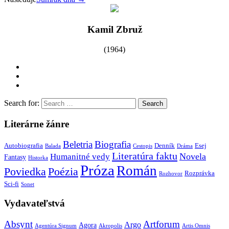
Kamil Zbruž
(1964)
Search for:
Literárne žánre
Beletria
Biografia
Autobiografia
Denník
Esej
Balada
Cestopis
Dráma
Literatúra faktu
Novela
Humanitné vedy
Fantasy
Historka
Próza
Román
Poviedka
Poézia
Rozprávka
Rozhovor
Sci-fi
Sonet
Vydavateľstvá
Absynt
Artforum
Argo
Agora
Agentúra Signum
Akropolis
Artis Omnis