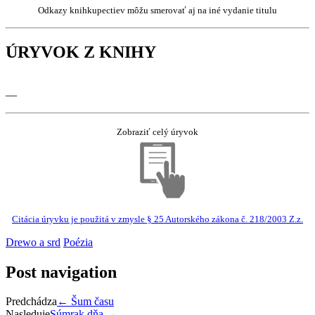
Odkazy knihkupectiev môžu smerovať aj na iné vydanie titulu
ÚRYVOK Z KNIHY
—
Zobraziť celý úryvok
Citácia úryvku je použitá v zmysle § 25 Autorského zákona č. 218/2003 Z.z.
Drewo a srd
Poézia
Post navigation
Predchádza
←
Šum času
Nasleduje
Súmrak dňa
→