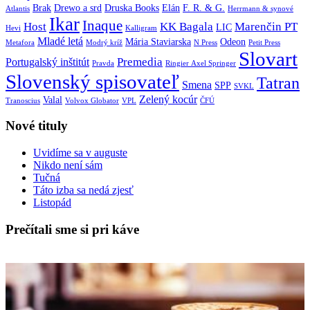
Brak
Drewo a srd
Druska Books
Elán
F. R. & G.
Atlantis
Herrmann & synové
Ikar
Inaque
Host
KK Bagala
Marenčin PT
LIC
Hevi
Kalligram
Mladé letá
Mária Staviarska
Odeon
Metafora
Modrý kríž
N Press
Petit Press
Slovart
Premedia
Portugalský inštitút
Pravda
Ringier Axel Springer
Slovenský spisovateľ
Tatran
Smena
SPP
SVKL
Zelený kocúr
Valal
Tranoscius
Volvox Globator
VPL
ČFÚ
Nové tituly
Uvidíme sa v auguste
Nikdo není sám
Tučná
Táto izba sa nedá zjesť
Listopád
Prečítali sme si pri káve