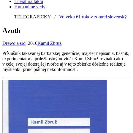
Literatúra faktu
Humanitné vedy
TELEGRAFICKY
/
Vo veku 61 rokov zomrel slovenský grafik
Azoth
Drewo a srd
2016
Kamil Zbruž
Príslušník takzvanej barbarskej generácie, majster nepísania, básnik,
experimentátor a príležitostný novinár Kamil Zbruž rovnako ako
v celej svojej doterajšej tvorbe aj v tejto zbierke dôsledne realizuje
myšlienku principiálnej nekonformnosti.