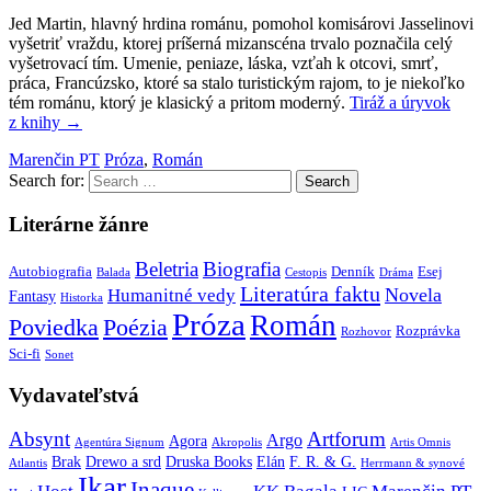
Jed Martin, hlavný hrdina románu, pomohol komisárovi Jasselinovi
vyšetriť vraždu, ktorej príšerná mizanscéna trvalo poznačila celý
vyšetrovací tím. Umenie, peniaze, láska, vzťah k otcovi, smrť,
práca, Francúzsko, ktoré sa stalo turistickým rajom, to je niekoľko
tém románu, ktorý je klasický a pritom moderný.
Tiráž a úryvok
z knihy
→
Marenčin PT
Próza
,
Román
Search for:
Literárne žánre
Beletria
Biografia
Autobiografia
Denník
Esej
Balada
Cestopis
Dráma
Literatúra faktu
Novela
Humanitné vedy
Fantasy
Historka
Próza
Román
Poviedka
Poézia
Rozprávka
Rozhovor
Sci-fi
Sonet
Vydavateľstvá
Absynt
Artforum
Argo
Agora
Agentúra Signum
Akropolis
Artis Omnis
Brak
Drewo a srd
Druska Books
Elán
F. R. & G.
Atlantis
Herrmann & synové
Ikar
Inaque