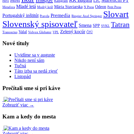
Host
KK Bagala
Marenčin PT
LIC
Hevi
Kalligram
Mladé letá
Mária Staviarska
Odeon
Metafora
Modrý kríž
N Press
Petit Press
Slovart
Premedia
Portugalský inštitút
Pravda
Ringier Axel Springer
Slovenský spisovateľ
Tatran
Smena
SPP
SVKL
Zelený kocúr
Valal
Tranoscius
Volvox Globator
VPL
ČFÚ
Nové tituly
Uvidíme sa v auguste
Nikdo není sám
Tučná
Táto izba sa nedá zjesť
Listopád
Prečítali sme si pri káve
Zobraziť viac →
Kam a kedy do mesta
Zobraziť viac →