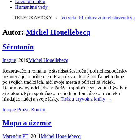
Literatúra faktu
Humanitné vedy
TELEGRAFICKY
/
Vo veku 61 rokov zomrel slovenský grafik
Autor:
Michel Houellebecq
Sérotonín
Inaque
2019
Michel Houellebecq
Rozprávačom románu je štyridsaťšesťročný poľnohospodársky
inžinier a jeho príbeh je o Francúzsku, ktoré podľa neho dupe
po svojich tradíciách, ničí svoje mestá a búriaci sa vidiek.
Deprimovaný odchádza z Paríža a spoločne so svojím bývalým
aristokratickým spolužiakom chodí po francúzskom vidieku
hľadajúc nádej a svoje lásky.
Tiráž a úryvok z knihy
→
Inaque
Próza
,
Román
Mapa a územie
Marenčin PT
2011
Michel Houellebecq