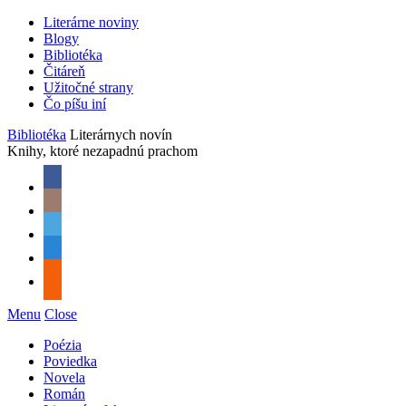
Literárne noviny
Blogy
Bibliotéka
Čitáreň
Užitočné strany
Čo píšu iní
Bibliotéka
Literárnych novín
Knihy, ktoré nezapadnú prachom
Menu
Close
Poézia
Poviedka
Novela
Román