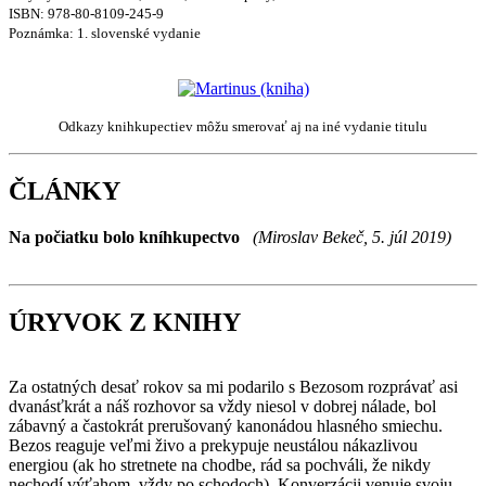
ISBN:
978-80-8109-245-9
Poznámka:
1. slovenské vydanie
Odkazy knihkupectiev môžu smerovať aj na iné vydanie titulu
ČLÁNKY
Na počiatku bolo kníhkupectvo
(Miroslav Bekeč, 5. júl 2019)
ÚRYVOK Z KNIHY
Za ostatných desať rokov sa mi podarilo s Bezosom rozprávať asi
dvanásťkrát a náš rozhovor sa vždy niesol v dobrej nálade, bol
zábavný a častokrát prerušovaný kanonádou hlasného smiechu.
Bezos reaguje veľmi živo a prekypuje neustálou nákazlivou
energiou (ak ho stretnete na chodbe, rád sa pochváli, že nikdy
nechodí výťahom, vždy po schodoch). Konverzácii venuje svoju