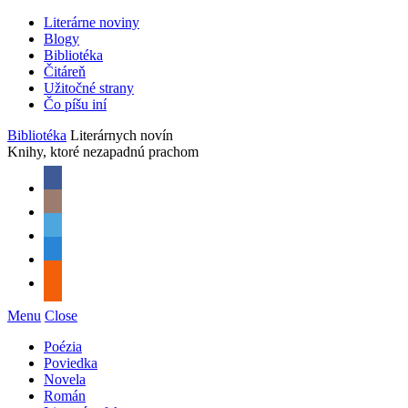
Literárne noviny
Blogy
Bibliotéka
Čitáreň
Užitočné strany
Čo píšu iní
Bibliotéka
Literárnych novín
Knihy, ktoré nezapadnú prachom
Menu
Close
Poézia
Poviedka
Novela
Román