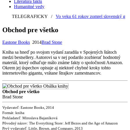
Literatúra faktu
Humanitné vedy
TELEGRAFICKY
/
Vo veku 61 rokov zomrel slovenský grafik 
Obchod pre všetko
Eastone Books
2014
Brad Stone
Kniha sa hneď po svojom vydaní zaradila v Spojených štátoch
medzi bestsellery. Autorovi sa v nej podarilo zozbierať hodnotný
materiál, ktorý odhaľuje málo známe fakty o spoločnosti Amazon.
Okrem jej úspechov opisuje aj niektoré chybné kroky tohto
internetového gigantu, vrátane štrajkov zamestnancov.
Obchod pre všetko
Brad Stone
Vydavateľ: Eastone Books, 2014
Formát: kniha
Prekladateľ:
Miroslava Bajaníková
Pôvodný názov:
The Everything Store: Jeff Bezos and the Age of Amazon
Prvý vydavateľ:
Little, Brown, and Company, 2013