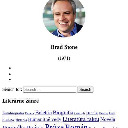
Brad Stone
(1971)
Search for:
Literárne žánre
Beletria
Biografia
Autobiografia
Denník
Esej
Balada
Cestopis
Dráma
Literatúra faktu
Novela
Humanitné vedy
Fantasy
Historka
Próza
Román
Poviedka
Poézia