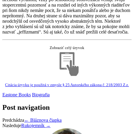
stopercentnú pozornosť a na rozdiel od iných výkonných riaditeľov
pri ňom nikdy nemáte pocit, že sa niekam ponáhľa alebo je duchom
neprítomný. Na druhej strane si dáva maximálny pozor, aby sa
neodchýlil od osvedčených vysoko abstraktných tém. Niektoré
z jeho vyhlásení sú už tak notoricky známe, že by sa pokojne mohli
nazvať „jeffizmami“. Sú aj také, čo už snáď prežili celé desaťročia.
Zobraziť celý úryvok
Citácia úryvku je použitá v zmysle § 25 Autorského zákona č. 218/2003 Z.z.
Eastone Books
Biografia
Post navigation
Predchádza
←
Bláznova čiapka
Nasleduje
Rukojemník
→