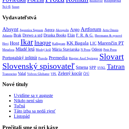
Rozprávka
Rozhovor
Sci-fi
Sonet
Vydavateľstvá
Absynt
Artforum
Argo
Agora
Agentúra Signum
Akropolis
Artis Omnis
Brak
Drewo a srd
Druska Books
Elán
F. R. & G.
Atlantis
Herrmann & synové
Ikar
Inaque
Host
KK Bagala
Marenčin PT
LIC
Hevi
Kalligram
Mladé letá
Mária Staviarska
Odeon
Metafora
Modrý kríž
N Press
Petit Press
Slovart
Premedia
Portugalský inštitút
Pravda
Ringier Axel Springer
Slovenský spisovateľ
Tatran
Smena
SPP
SVKL
Zelený kocúr
Valal
Tranoscius
Volvox Globator
VPL
ČFÚ
Nové tituly
Uvidíme sa v auguste
Nikdo není sám
Tučná
Táto izba sa nedá zjesť
Listopád
Prečítali sme si pri káve