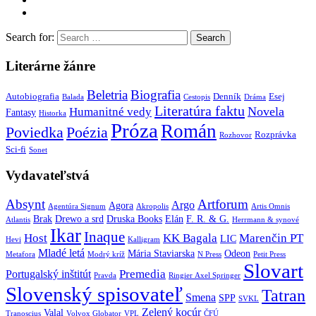
Search for:
Literárne žánre
Beletria
Biografia
Autobiografia
Denník
Esej
Balada
Cestopis
Dráma
Literatúra faktu
Novela
Humanitné vedy
Fantasy
Historka
Próza
Román
Poviedka
Poézia
Rozprávka
Rozhovor
Sci-fi
Sonet
Vydavateľstvá
Absynt
Artforum
Argo
Agora
Agentúra Signum
Akropolis
Artis Omnis
Brak
Drewo a srd
Druska Books
Elán
F. R. & G.
Atlantis
Herrmann & synové
Ikar
Inaque
Host
KK Bagala
Marenčin PT
LIC
Hevi
Kalligram
Mladé letá
Mária Staviarska
Odeon
Metafora
Modrý kríž
N Press
Petit Press
Slovart
Premedia
Portugalský inštitút
Pravda
Ringier Axel Springer
Slovenský spisovateľ
Tatran
Smena
SPP
SVKL
Zelený kocúr
Valal
Tranoscius
Volvox Globator
VPL
ČFÚ