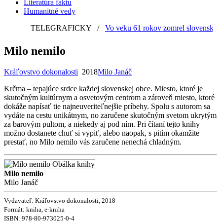
Literatúra faktu
Humanitné vedy
TELEGRAFICKY
/
Vo veku 61 rokov zomrel slovenský gra
Milo nemilo
Kráľovstvo dokonalosti
2018
Milo Janáč
Krčma – tepajúce srdce každej slovenskej obce. Miesto, ktoré je
skutočným kultúrnym a osvetovým centrom a zároveň miesto, ktoré
dokáže napísať tie najneuveriteľnejšie príbehy. Spolu s autorom sa
vydáte na cestu unikátnym, no zaručene skutočným svetom ukrytým
za barovým pultom, a niekedy aj pod ním. Pri čítaní tejto knihy
možno dostanete chuť si vypiť, alebo naopak, s pitím okamžite
prestať, no Milo nemilo vás zaručene nenechá chladným.
Milo nemilo
Milo Janáč
Vydavateľ: Kráľovstvo dokonalosti, 2018
Formát: kniha, e-kniha
ISBN:
978-80-973025-0-4