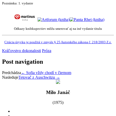
Poznámka:
1. vydanie
Odkazy knihkupectiev môžu smerovať aj na iné vydanie titulu
Citácia úryvku je použitá v zmysle § 25 Autorského zákona č. 218/2003 Z.z.
Kráľovstvo dokonalosti
Próza
Post navigation
Predchádza
←
Sofia vždy chodí v čiernom
Nasleduje
Tetovač z Auschwitzu
→
Milo Janáč
(1975)