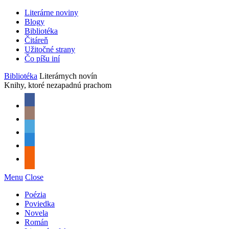
Literárne noviny
Blogy
Bibliotéka
Čitáreň
Užitočné strany
Čo píšu iní
Bibliotéka
Literárnych novín
Knihy, ktoré nezapadnú prachom
Menu
Close
Poézia
Poviedka
Novela
Román