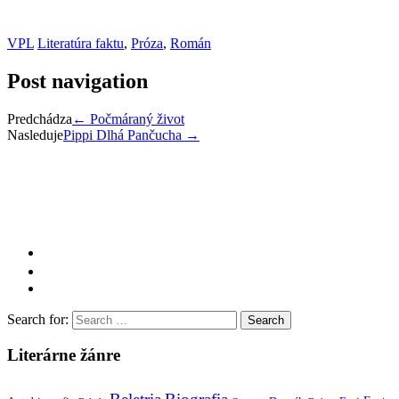
VPL
Literatúra faktu
,
Próza
,
Román
Post navigation
Predchádza
←
Počmáraný život
Nasleduje
Pippi Dlhá Pančucha
→
Search for:
Literárne žánre