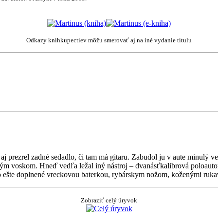
Odkazy knihkupectiev môžu smerovať aj na iné vydanie titulu
aj prezrel zadné sedadlo, či tam má gitaru. Zabudol ju v aute minulý v
ltým voskom. Hneď vedľa ležal iný nástroj – dvanásťkalibrová poloaut
olo ešte doplnené vreckovou baterkou, rybárskym nožom, koženými ruk
Zobraziť celý úryvok