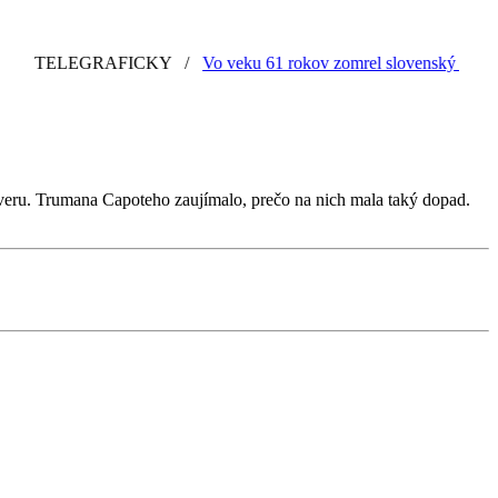
EGRAFICKY
/
Vo veku 61 rokov zomrel slovenský grafik a ilustrá
ôveru. Trumana Capoteho zaujímalo, prečo na nich mala taký dopad.