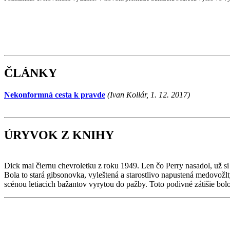
ČLÁNKY
Nekonformná cesta k pravde
(Ivan Kollár, 1. 12. 2017)
ÚRYVOK Z KNIHY
Dick mal čiernu chevroletku z roku 1949. Len čo Perry nasadol, už si 
Bola to stará gibsonovka, vyleštená a starostlivo napustená medovož
scénou letiacich bažantov vyrytou do pažby. Toto podivné zátišie b