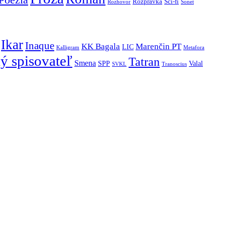
Poézia
Rozprávka
Sci-fi
Rozhovor
Sonet
Ikar
Inaque
KK Bagala
Marenčin PT
LIC
Kalligram
Metafora
ý spisovateľ
Tatran
Smena
SPP
Valal
SVKL
Tranoscius