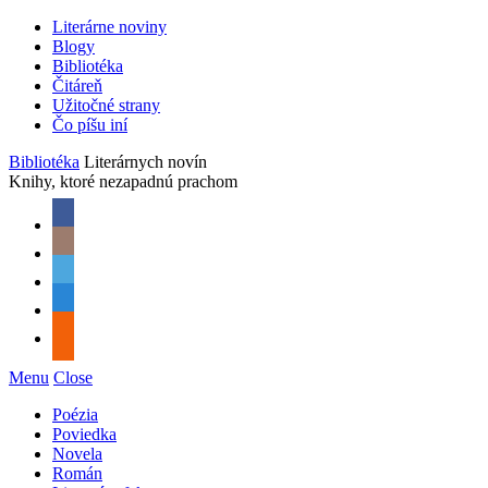
Literárne noviny
Blogy
Bibliotéka
Čitáreň
Užitočné strany
Čo píšu iní
Bibliotéka
Literárnych novín
Knihy, ktoré nezapadnú prachom
Menu
Close
Poézia
Poviedka
Novela
Román