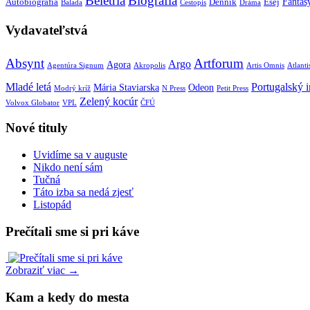
Beletria
Biografia
Fantas
Autobiografia
Denník
Esej
Balada
Cestopis
Dráma
Vydavateľstvá
Absynt
Artforum
Argo
Agora
Agentúra Signum
Akropolis
Artis Omnis
Atlanti
Mladé letá
Portugalský in
Mária Staviarska
Odeon
Modrý kríž
N Press
Petit Press
Zelený kocúr
Volvox Globator
VPL
ČFÚ
Nové tituly
Uvidíme sa v auguste
Nikdo není sám
Tučná
Táto izba sa nedá zjesť
Listopád
Prečítali sme si pri káve
Zobraziť viac →
Kam a kedy do mesta