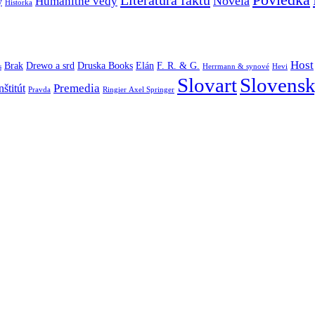
Literatúra faktu
Novela
Humanitné vedy
y
Historka
Host
Brak
Drewo a srd
Druska Books
Elán
F. R. & G.
s
Herrmann & synové
Hevi
Slovart
Slovensk
Premedia
štitút
Pravda
Ringier Axel Springer