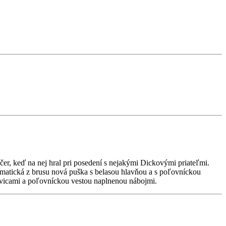
ečer, keď na nej hral pri posedení s nejakými Dickovými priateľmi.
omatická z brusu nová puška s belasou hlavňou a s poľovníckou
avicami a poľovníckou vestou naplnenou nábojmi.