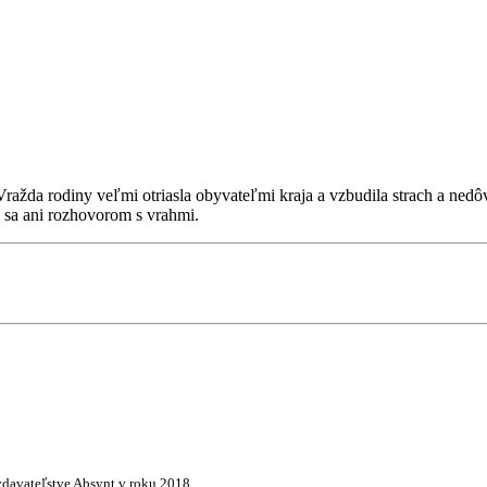
TEL
ražda rodiny veľmi otriasla obyvateľmi kraja a vzbudila strach a ned
 sa ani rozhovorom s vrahmi.
davateľstve Absynt v roku 2018.