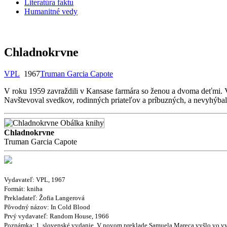
Literatúra faktu
Humanitné vedy
Chladnokrvne
VPL
1967
Truman Garcia Capote
V roku 1959 zavraždili v Kansase farmára so ženou a dvoma deťmi. V
Navštevoval svedkov, rodinných priateľov a príbuzných, a nevyhýbal
Chladnokrvne
Truman Garcia Capote
Vydavateľ: VPL, 1967
Formát: kniha
Prekladateľ:
Žofia Langerová
Pôvodný názov:
In Cold Blood
Prvý vydavateľ:
Random House, 1966
Poznámka:
1. slovenské vydanie. V novom preklade Samuela Mareca vyšlo vo vy