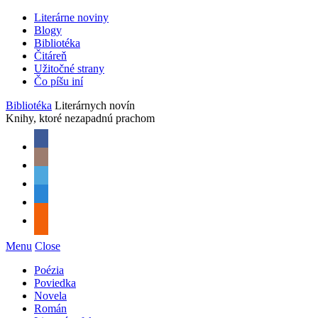
Literárne noviny
Blogy
Bibliotéka
Čitáreň
Užitočné strany
Čo píšu iní
Bibliotéka
Literárnych novín
Knihy, ktoré nezapadnú prachom
Menu
Close
Poézia
Poviedka
Novela
Román