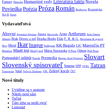
Literatúra faktu
Novela
Humanitné vedy
Fantasy
Historka
Próza
Román
Poviedka
Poézia
Rozprávka
Rozhovor
Sci-fi
Sonet
Vydavateľstvá
Absynt
Artforum
Argo
Agora
Agentúra Signum
Akropolis
Artis Omnis
Brak
Drewo a srd
Druska Books
Elán
F. R. & G.
Atlantis
Herrmann & synové
Ikar
Inaque
Host
KK Bagala
Marenčin PT
LIC
Hevi
Kalligram
Mladé letá
Mária Staviarska
Odeon
Metafora
Modrý kríž
N Press
Petit Press
Slovart
Premedia
Portugalský inštitút
Pravda
Ringier Axel Springer
Slovenský spisovateľ
Tatran
Smena
SPP
SVKL
Zelený kocúr
Valal
Tranoscius
Volvox Globator
VPL
ČFÚ
Nové tituly
Uvidíme sa v auguste
Nikdo není sám
Tučná
Táto izba sa nedá zjesť
Listopád