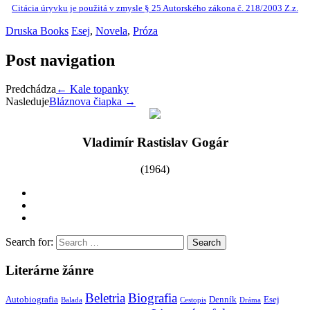
Citácia úryvku je použitá v zmysle § 25 Autorského zákona č. 218/2003 Z.z.
Druska Books
Esej
,
Novela
,
Próza
Post navigation
Predchádza
←
Kale topanky
Nasleduje
Bláznova čiapka
→
Vladimír Rastislav Gogár
(1964)
Search for:
Literárne žánre
Beletria
Biografia
Autobiografia
Denník
Esej
Balada
Cestopis
Dráma