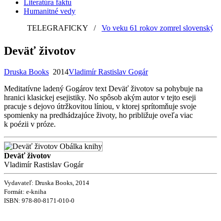
Literatúra faktu
Humanitné vedy
TELEGRAFICKY
/
Vo veku 61 rokov zomrel slovenský grafi
Deväť životov
Druska Books
2014
Vladimír Rastislav Gogár
Meditatívne ladený Gogárov text Deväť životov sa pohybuje na
hranici klasickej esejistiky. No spôsob akým autor v tejto eseji
pracuje s dejovo útržkovitou líniou, v ktorej sprítomňuje svoje
spomienky na predhádzajúce životy, ho približuje oveľa viac
k poézii v próze.
Deväť životov
Vladimír Rastislav Gogár
Vydavateľ: Druska Books, 2014
Formát: e-kniha
ISBN:
978-80-8171-010-0