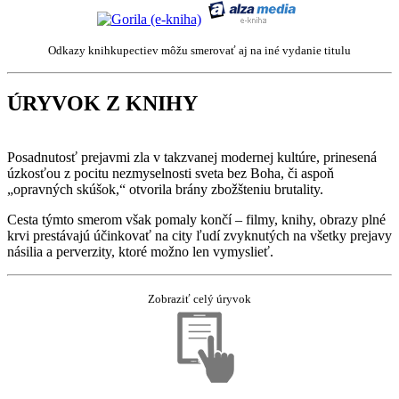
Odkazy knihkupectiev môžu smerovať aj na iné vydanie titulu
ÚRYVOK Z KNIHY
Posadnutosť prejavmi zla v takzvanej modernej kultúre, prinesená
úzkosťou z pocitu nezmyselnosti sveta bez Boha, či aspoň
„opravných skúšok,“ otvorila brány zbožšteniu brutality.
Cesta týmto smerom však pomaly končí – filmy, knihy, obrazy plné
krvi prestávajú účinkovať na city ľudí zvyknutých na všetky prejavy
násilia a perverzity, ktoré možno len vymyslieť.
Zobraziť celý úryvok