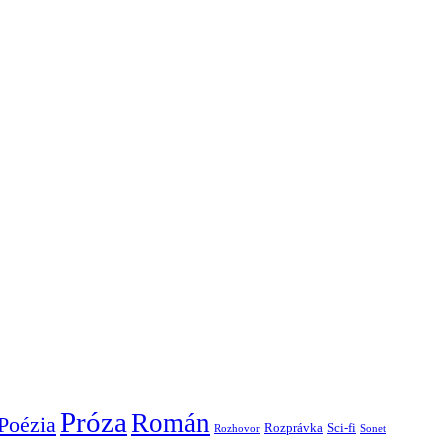
Próza
Román
Poézia
Rozprávka
Sci-fi
Rozhovor
Sonet