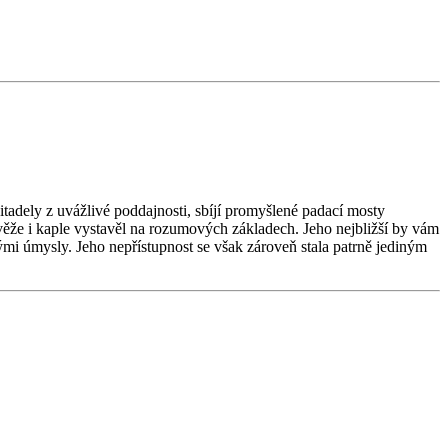
citadely z uvážlivé poddajnosti, sbíjí promyšlené padací mosty
věže i kaple vystavěl na rozumových základech. Jeho nejbližší by vám
ými úmysly. Jeho nepřístupnost se však zároveň stala patrně jediným