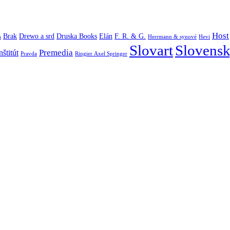
Host
Brak
Drewo a srd
Druska Books
Elán
F. R. & G.
s
Herrmann & synové
Hevi
Slovart
Slovensk
Premedia
štitút
Pravda
Ringier Axel Springer