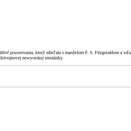
itlivé pozorovania, ktorý sdieľala s manželom F. S. Fitzgeraldom a v
medzivojnovej newyorskej smotánky.