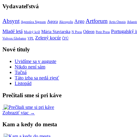
Vydavateľstvá
Absynt
Artforum
Argo
Agora
Agentúra Signum
Akropolis
Artis Omnis
Atlanti
Mladé letá
Portugalský in
Mária Staviarska
Odeon
Modrý kríž
N Press
Petit Press
Zelený kocúr
Volvox Globator
VPL
ČFÚ
Nové tituly
Uvidíme sa v auguste
Nikdo není sám
Tučná
Táto izba sa nedá zjesť
Listopád
Prečítali sme si pri káve
Zobraziť viac →
Kam a kedy do mesta