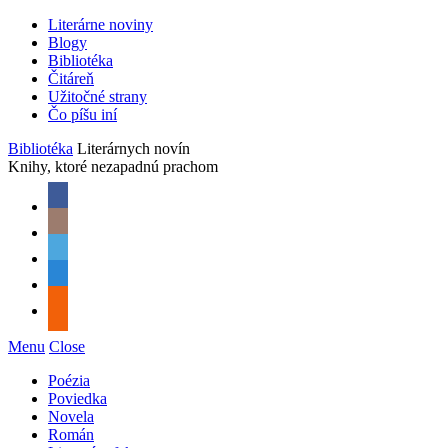
Literárne noviny
Blogy
Bibliotéka
Čitáreň
Užitočné strany
Čo píšu iní
Bibliotéka
Literárnych novín
Knihy, ktoré nezapadnú prachom
Menu
Close
Poézia
Poviedka
Novela
Román