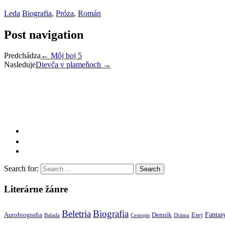
Leda
Biografia
,
Próza
,
Román
Post navigation
Predchádza
←
Môj boj 5
Nasleduje
Dievča v plameňoch
→
Search for:
Literárne žánre
Beletria
Biografia
Fantas
Autobiografia
Denník
Esej
Balada
Cestopis
Dráma