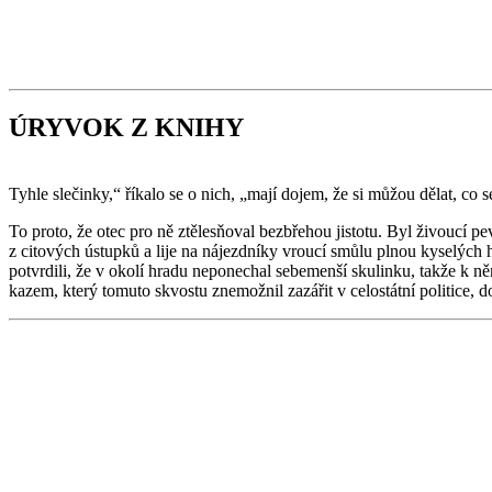
ÚRYVOK Z KNIHY
Tyhle slečinky,“ říkalo se o nich, „mají dojem, že si můžou dělat, co s
To proto, že otec pro ně ztělesňoval bezbřehou jistotu. Byl živoucí p
z citových ústupků a lije na nájezdníky vroucí smůlu plnou kyselých
potvrdili, že v okolí hradu neponechal sebemenší skulinku, takže k n
kazem, který tomuto skvostu znemožnil zazářit v celostátní politice, do