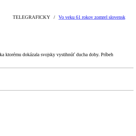
TELEGRAFICKY
/
Vo veku 61 rokov zomrel slovenský grafik a
ďaka ktorému dokázala svojsky vystihnúť ducha doby. Príbeh