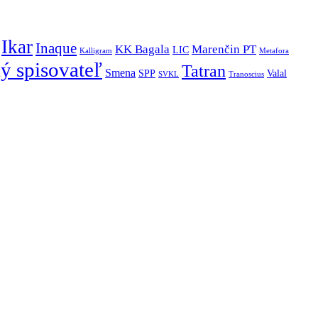
Ikar
Inaque
KK Bagala
Marenčin PT
LIC
Kalligram
Metafora
ý spisovateľ
Tatran
Smena
SPP
Valal
SVKL
Tranoscius