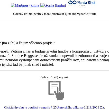
Odkazy knihkupectiev môžu smerovať aj na iné vydanie titulu
e jim zlíbí, a že jim všechno projde.“
evností. Většina z nás si buduje životní hradby z kompromisu, vztyčuje 
 hroznů. Soudce Beggs se ale už zamlada opevnil bezúhonností a svoje 
ěmu nemohli vystoupat ani dobrosrdeční pasáčci koz, ani baroni s nekal
 jejíchž řad by jinak snad i náležel.
Zobraziť celý úryvok
Citácia úryvku je použitá v zmysle § 25 Autorského zákona č. 218/2003 Z.z.