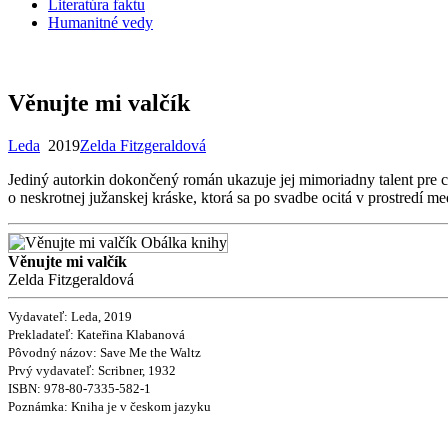
Literatúra faktu
Humanitné vedy
Věnujte mi valčík
Leda
2019
Zelda Fitzgeraldová
Jediný autorkin dokončený román ukazuje jej mimoriadny talent pre c
o neskrotnej južanskej kráske, ktorá sa po svadbe ocitá v prostredí 
Věnujte mi valčík
Zelda Fitzgeraldová
Vydavateľ: Leda, 2019
Prekladateľ:
Kateřina Klabanová
Pôvodný názov:
Save Me the Waltz
Prvý vydavateľ:
Scribner, 1932
ISBN:
978-80-7335-582-1
Poznámka:
Kniha je v českom jazyku