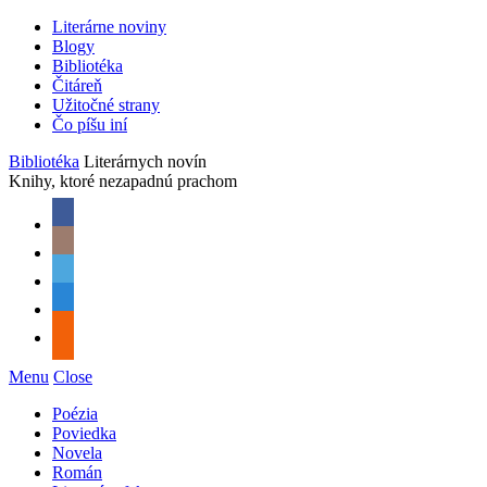
Literárne noviny
Blogy
Bibliotéka
Čitáreň
Užitočné strany
Čo píšu iní
Bibliotéka
Literárnych novín
Knihy, ktoré nezapadnú prachom
Menu
Close
Poézia
Poviedka
Novela
Román