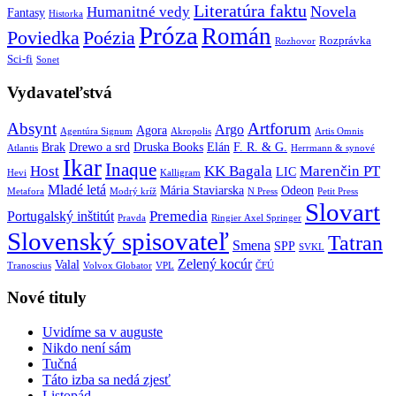
Literatúra faktu
Novela
Humanitné vedy
Fantasy
Historka
Próza
Román
Poviedka
Poézia
Rozprávka
Rozhovor
Sci-fi
Sonet
Vydavateľstvá
Absynt
Artforum
Argo
Agora
Agentúra Signum
Akropolis
Artis Omnis
Brak
Drewo a srd
Druska Books
Elán
F. R. & G.
Atlantis
Herrmann & synové
Ikar
Inaque
Host
KK Bagala
Marenčin PT
LIC
Hevi
Kalligram
Mladé letá
Mária Staviarska
Odeon
Metafora
Modrý kríž
N Press
Petit Press
Slovart
Premedia
Portugalský inštitút
Pravda
Ringier Axel Springer
Slovenský spisovateľ
Tatran
Smena
SPP
SVKL
Zelený kocúr
Valal
Tranoscius
Volvox Globator
VPL
ČFÚ
Nové tituly
Uvidíme sa v auguste
Nikdo není sám
Tučná
Táto izba sa nedá zjesť
Listopád