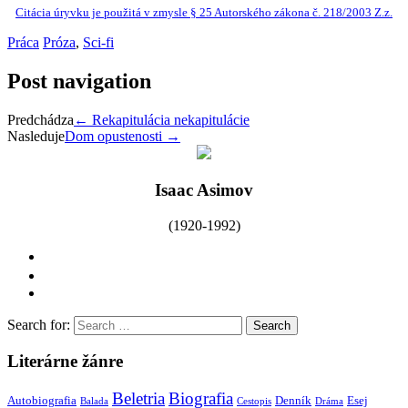
Citácia úryvku je použitá v zmysle § 25 Autorského zákona č. 218/2003 Z.z.
Práca
Próza
,
Sci-fi
Post navigation
Predchádza
←
Rekapitulácia nekapitulácie
Nasleduje
Dom opustenosti
→
Isaac Asimov
(1920-1992)
Search for:
Literárne žánre
Beletria
Biografia
Autobiografia
Denník
Esej
Balada
Cestopis
Dráma