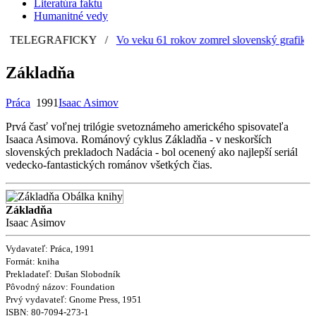
Literatúra faktu
Humanitné vedy
TELEGRAFICKY
/
Vo veku 61 rokov zomrel slovenský grafik a il
Základňa
Práca
1991
Isaac Asimov
Prvá časť voľnej trilógie svetoznámeho amerického spisovateľa
Isaaca Asimova. Románový cyklus Základňa - v neskorších
slovenských prekladoch Nadácia - bol ocenený ako najlepší seriál
vedecko-fantastických románov všetkých čias.
Základňa
Isaac Asimov
Vydavateľ: Práca, 1991
Formát: kniha
Prekladateľ:
Dušan Slobodník
Pôvodný názov:
Foundation
Prvý vydavateľ:
Gnome Press, 1951
ISBN:
80-7094-273-1