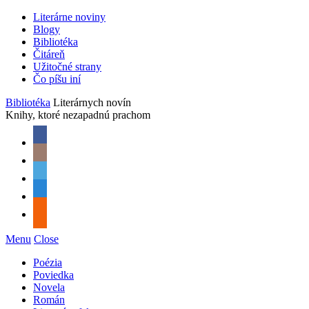
Literárne noviny
Blogy
Bibliotéka
Čitáreň
Užitočné strany
Čo píšu iní
Bibliotéka
Literárnych novín
Knihy, ktoré nezapadnú prachom
Menu
Close
Poézia
Poviedka
Novela
Román