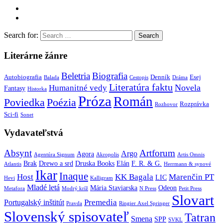
Search for:
Literárne žánre
Beletria
Biografia
Autobiografia
Denník
Esej
Balada
Cestopis
Dráma
Literatúra faktu
Novela
Humanitné vedy
Fantasy
Historka
Próza
Román
Poviedka
Poézia
Rozprávka
Rozhovor
Sci-fi
Sonet
Vydavateľstvá
Absynt
Artforum
Argo
Agora
Agentúra Signum
Akropolis
Artis Omnis
Brak
Drewo a srd
Druska Books
Elán
F. R. & G.
Atlantis
Herrmann & synové
Ikar
Inaque
Host
KK Bagala
Marenčin PT
LIC
Hevi
Kalligram
Mladé letá
Mária Staviarska
Odeon
Metafora
Modrý kríž
N Press
Petit Press
Slovart
Premedia
Portugalský inštitút
Pravda
Ringier Axel Springer
Slovenský spisovateľ
Tatran
Smena
SPP
SVKL