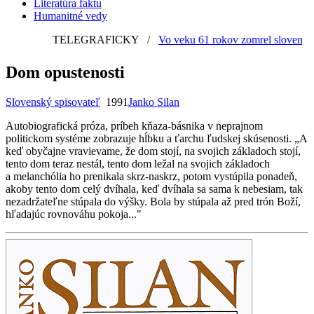
Literatúra faktu
Humanitné vedy
TELEGRAFICKY
/
Vo veku 61 rokov zomrel slovenský gr
Dom opustenosti
Slovenský spisovateľ
1991
Janko Silan
Autobiografická próza, príbeh kňaza-básnika v neprajnom
politickom systéme zobrazuje hĺbku a ťarchu ľudskej skúsenosti. „A
keď obyčajne vravievame, že dom stojí, na svojich základoch stojí,
tento dom teraz nestál, tento dom ležal na svojich základoch
a melanchólia ho prenikala skrz-naskrz, potom vystúpila ponadeň,
akoby tento dom celý dvíhala, keď dvíhala sa sama k nebesiam, tak
nezadržateľne stúpala do výšky. Bola by stúpala až pred trón Boží,
hľadajúc rovnováhu pokoja..."