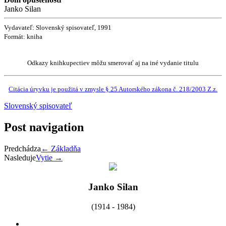
Janko Silan
Vydavateľ: Slovenský spisovateľ, 1991
Formát: kniha
Odkazy knihkupectiev môžu smerovať aj na iné vydanie titulu
Citácia úryvku je použitá v zmysle § 25 Autorského zákona č. 218/2003 Z.z.
Slovenský spisovateľ
Post navigation
Predchádza
←
Základňa
Nasleduje
Vytie
→
Janko Silan
(1914 - 1984)