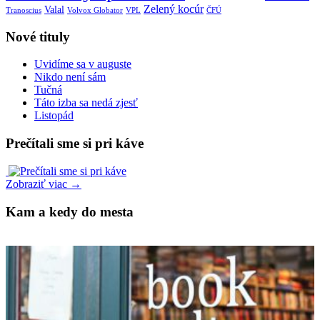
Zelený kocúr
Valal
Tranoscius
Volvox Globator
VPL
ČFÚ
Nové tituly
Uvidíme sa v auguste
Nikdo není sám
Tučná
Táto izba sa nedá zjesť
Listopád
Prečítali sme si pri káve
Zobraziť viac →
Kam a kedy do mesta