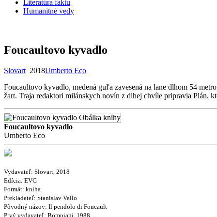
Literatúra faktu
Humanitné vedy
Foucaultovo kyvadlo
Slovart
2018
Umberto Eco
Foucaultovo kyvadlo, medená guľa zavesená na lane dlhom 54 metro
žart. Traja redaktori milánskych novín z dlhej chvíle pripravia Plán, 
Foucaultovo kyvadlo
Umberto Eco
Vydavateľ: Slovart, 2018
Edícia: EVG
Formát: kniha
Prekladateľ:
Stanislav Vallo
Pôvodný názov:
Il pendolo di Foucault
Prvý vydavateľ:
Bompiani, 1988