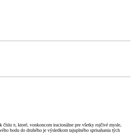
íslu π, ktoré, vonkoncom iracionálne pre všetky rojčivé mysle,
vého bodu do druhého je výsledkom tajuplného sprisahania tých