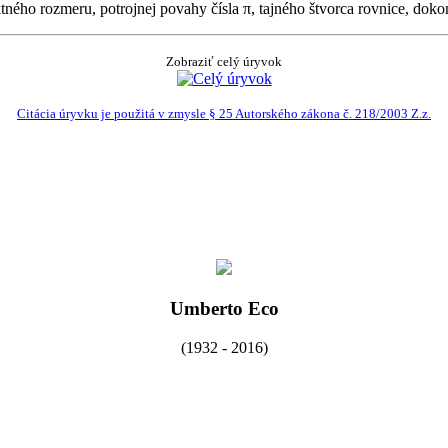
ktného rozmeru, potrojnej povahy čísla π, tajného štvorca rovnice, doko
Zobraziť celý úryvok
Citácia úryvku je použitá v zmysle § 25 Autorského zákona č. 218/2003 Z.z.
Umberto Eco
(1932 - 2016)