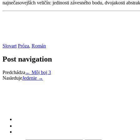
najnečasovejších veličín: jedinosti závesného bodu, dvojakosti abstra
Slovart
Próza
,
Román
Post navigation
Predchádza
←
Môj boj 3
Nasleduje
Jedenie
→