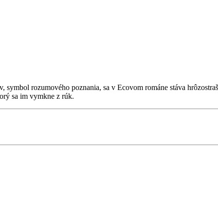
v, symbol rozumového poznania, sa v Ecovom románe stáva hrôzostrašn
ktorý sa im vymkne z rúk.