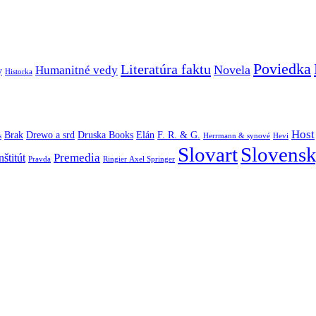
Poviedka
Literatúra faktu
Novela
Humanitné vedy
y
Historka
Host
Brak
Drewo a srd
Druska Books
Elán
F. R. & G.
s
Herrmann & synové
Hevi
Slovart
Slovensk
Premedia
štitút
Pravda
Ringier Axel Springer