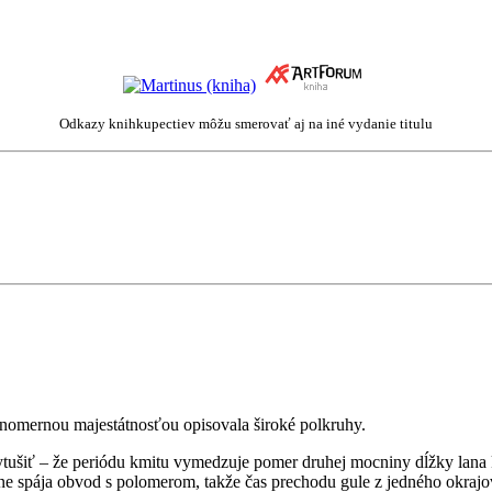
Odkazy knihkupectiev môžu smerovať aj na iné vydanie titulu
vnomernou majestátnosťou opisovala široké polkruhy.
šiť – že periódu kmitu vymedzuje pomer druhej mocniny dĺžky lana k č
 spája obvod s polomerom, takže čas prechodu gule z jedného okrajo