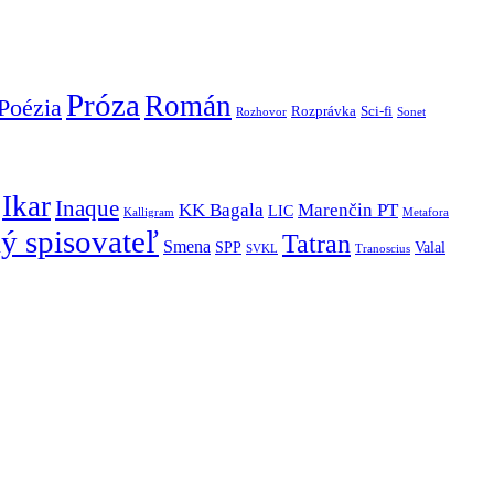
Próza
Román
Poézia
Rozprávka
Sci-fi
Rozhovor
Sonet
Ikar
Inaque
KK Bagala
Marenčin PT
LIC
Kalligram
Metafora
ý spisovateľ
Tatran
Smena
SPP
Valal
SVKL
Tranoscius