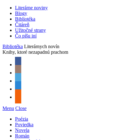
Literárne noviny
Blogy
Bibliotéka
Čitáreň
Užitočné strany
Čo píšu iní
Bibliotéka
Literárnych novín
Knihy, ktoré nezapadnú prachom
Menu
Close
Poézia
Poviedka
Novela
Román