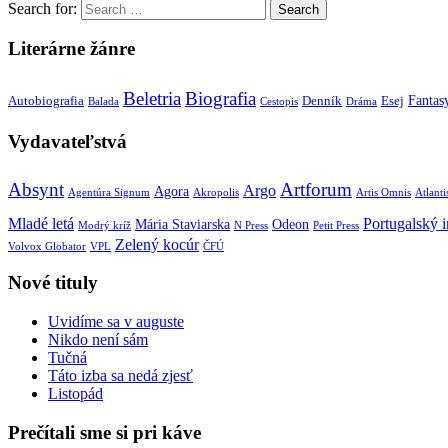
Search for:
Literárne žánre
Beletria
Biografia
Fantas
Autobiografia
Denník
Esej
Balada
Cestopis
Dráma
Vydavateľstvá
Absynt
Artforum
Argo
Agora
Agentúra Signum
Akropolis
Artis Omnis
Atlanti
Mladé letá
Portugalský in
Mária Staviarska
Odeon
Modrý kríž
N Press
Petit Press
Zelený kocúr
Volvox Globator
VPL
ČFÚ
Nové tituly
Uvidíme sa v auguste
Nikdo není sám
Tučná
Táto izba sa nedá zjesť
Listopád
Prečítali sme si pri káve