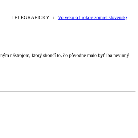
TELEGRAFICKY
/
Vo veku 61 rokov zomrel slovenský grafik a i
ým nástrojom, ktorý skončí to, čo pôvodne malo byť iba nevinný