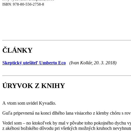
ISBN:
978-80-556-2758-8
ČLÁNKY
Skeptický utešiteľ Umberto Eco
(Ivan Kollár, 20. 3. 2018)
ÚRYVOK Z KNIHY
A vtom som uvidel Kyvadlo.
Guľa pripevnená na konci dlhého lana visiaceho z klenby chóru s ro
Vedel som – no ktokoľvek by mal v pôvabe toho pokojného dychu vytu
z akéhosi božského dôvodu pri všetkých možných kruhoch nevyhnutne