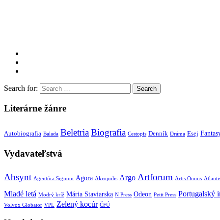
Search for:
Literárne žánre
Beletria
Biografia
Fantas
Autobiografia
Denník
Esej
Balada
Cestopis
Dráma
Vydavateľstvá
Absynt
Artforum
Argo
Agora
Agentúra Signum
Akropolis
Artis Omnis
Atlanti
Mladé letá
Portugalský in
Mária Staviarska
Odeon
Modrý kríž
N Press
Petit Press
Zelený kocúr
Volvox Globator
VPL
ČFÚ