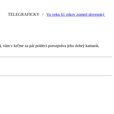
LEGRAFICKY
/
Vo veku 61 rokov zomrel slovenský grafik a ilustr
i), vám v krčme za pár poldeci porozpráva jeho dobrý kamarát,