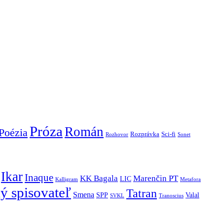
Próza
Román
Poézia
Rozprávka
Sci-fi
Rozhovor
Sonet
Ikar
Inaque
KK Bagala
Marenčin PT
LIC
Kalligram
Metafora
ý spisovateľ
Tatran
Smena
SPP
Valal
SVKL
Tranoscius