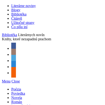
Literárne noviny
Blogy
Bibliotéka
Čitáreň
Užitočné strany
Čo píšu iní
Bibliotéka
Literárnych novín
Knihy, ktoré nezapadnú prachom
Menu
Close
Poézia
Poviedka
Novela
Román