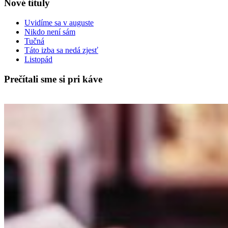
Nové tituly
Uvidíme sa v auguste
Nikdo není sám
Tučná
Táto izba sa nedá zjesť
Listopád
Prečítali sme si pri káve