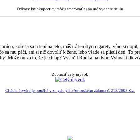
Odkazy knihkupectiev môžu smerovať aj na iné vydanie titulu
orúco, košeľa sa ti lepí na telo, máš už len štyri cigarety, víno si dopi
sa mu páči, ani si nič dovoliť k žene, lebo všade sa plietli deti. To p
y! Môže on za to, že je chlap? Vystrčil Rudka na dvor. Vyhnal i dievč
Zobraziť celý úryvok
Citácia úryvku je použitá v zmysle § 25 Autorského zákona č. 218/2003 Z.z.