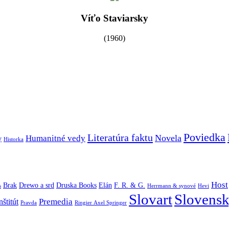
Víťo Staviarsky
(1960)
Poviedka
Literatúra faktu
Novela
Humanitné vedy
y
Historka
Host
Brak
Drewo a srd
Druska Books
Elán
F. R. & G.
s
Herrmann & synové
Hevi
Slovart
Slovensk
Premedia
štitút
Pravda
Ringier Axel Springer