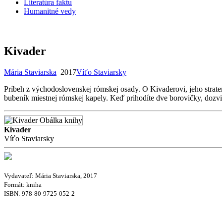
Literatúra faktu
Humanitné vedy
Kivader
Mária Staviarska
2017
Víťo Staviarsky
Príbeh z východoslovenskej rómskej osady. O Kivaderovi, jeho straten
bubeník miestnej rómskej kapely. Keď prihodíte dve borovičky, dozvie
Kivader
Víťo Staviarsky
Vydavateľ: Mária Staviarska, 2017
Formát: kniha
ISBN:
978-80-9725-052-2