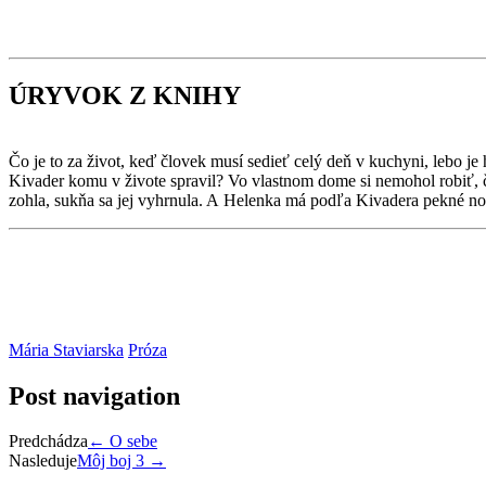
ÚRYVOK Z KNIHY
Čo je to za život, keď človek musí sedieť celý deň v kuchyni, lebo je h
Kivader komu v živote spravil? Vo vlastnom dome si nemohol robiť, čo 
zohla, sukňa sa jej vyhrnula. A Helenka má podľa Kivadera pekné noh
Mária Staviarska
Próza
Post navigation
Predchádza
←
O sebe
Nasleduje
Môj boj 3
→