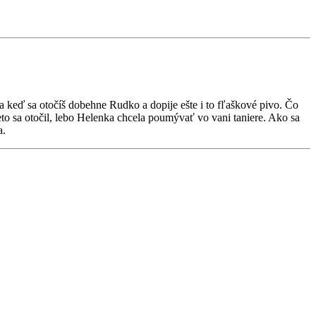
l, a keď sa otočíš dobehne Rudko a dopije ešte i to fľaškové pivo. Čo
reto sa otočil, lebo Helenka chcela poumývať vo vani taniere. Ako sa
a.