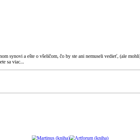
TE
om synovi a ešte o všeličom, čo by ste ani nemuseli vedieť, (ale mohl
te sa viac...