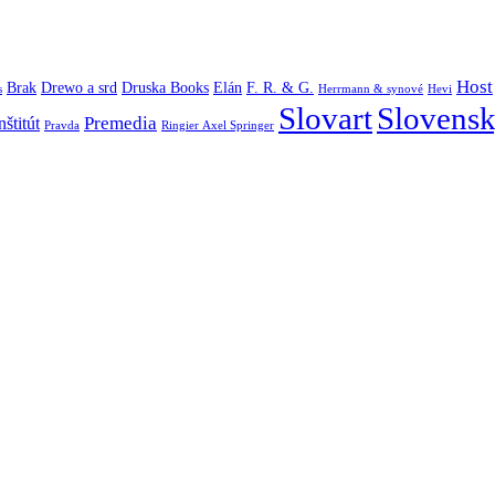
Host
Brak
Drewo a srd
Druska Books
Elán
F. R. & G.
s
Herrmann & synové
Hevi
Slovart
Slovensk
Premedia
štitút
Pravda
Ringier Axel Springer