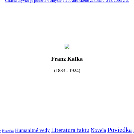
Citácia úryvku je použitá v zmysle § 25 Autorského zákona č. 218/2003 Z.z.
Franz Kafka
(1883 - 1924)
Poviedka
Literatúra faktu
Novela
Humanitné vedy
y
Historka