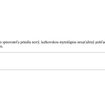
 spisovateľa prináša nový, kafkovskou mytológiou nezaťažený pohľad 
m.