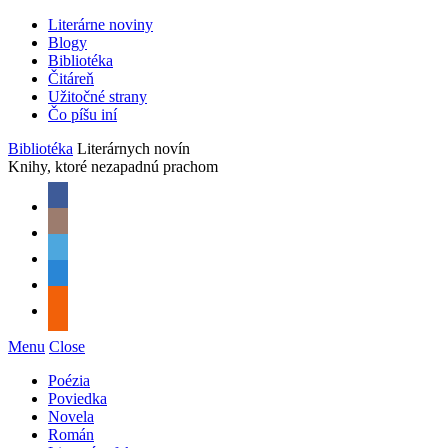
Literárne noviny
Blogy
Bibliotéka
Čitáreň
Užitočné strany
Čo píšu iní
Bibliotéka
Literárnych novín
Knihy, ktoré nezapadnú prachom
Menu
Close
Poézia
Poviedka
Novela
Román