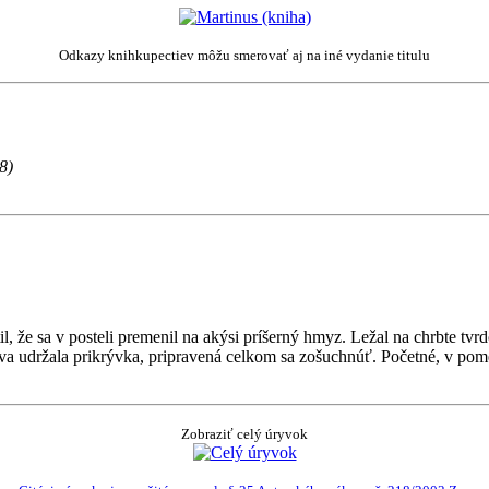
Odkazy knihkupectiev môžu smerovať aj na iné vydanie titulu
8)
, že sa v posteli premenil na akýsi príšerný hmyz. Ležal na chrbte tvr
dva udržala prikrývka, pripravená celkom sa zošuchnúť. Početné, v p
Zobraziť celý úryvok