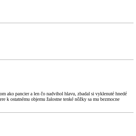
dom ako pancier a len čo nadvihol hlavu, zbadal si vyklenuté hnedé
omere k ostatnému objemu žalostne tenké nôžky sa mu bezmocne