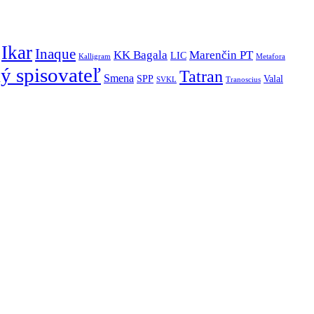
Ikar
Inaque
KK Bagala
Marenčin PT
LIC
Kalligram
Metafora
ý spisovateľ
Tatran
Smena
SPP
Valal
SVKL
Tranoscius