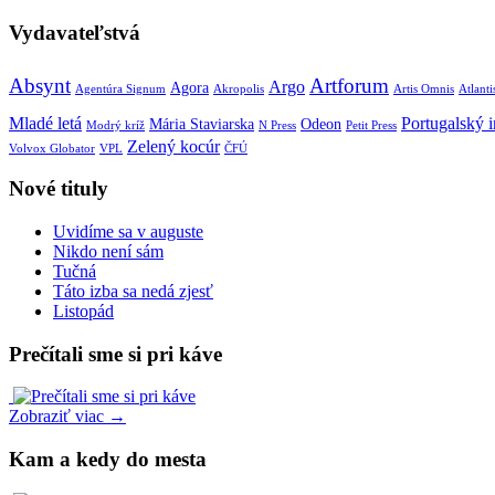
Vydavateľstvá
Absynt
Artforum
Argo
Agora
Agentúra Signum
Akropolis
Artis Omnis
Atlanti
Mladé letá
Portugalský in
Mária Staviarska
Odeon
Modrý kríž
N Press
Petit Press
Zelený kocúr
Volvox Globator
VPL
ČFÚ
Nové tituly
Uvidíme sa v auguste
Nikdo není sám
Tučná
Táto izba sa nedá zjesť
Listopád
Prečítali sme si pri káve
Zobraziť viac →
Kam a kedy do mesta