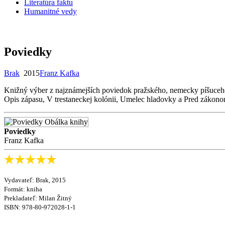
Literatúra faktu
Humanitné vedy
Poviedky
Brak
2015
Franz Kafka
Knižný výber z najznámejších poviedok pražského, nemecky píšuceho
Opis zápasu, V trestaneckej kolónii, Umelec hladovky a Pred zákono
Poviedky
Franz Kafka
Vydavateľ: Brak, 2015
Formát: kniha
Prekladateľ:
Milan Žitný
ISBN:
978-80-972028-1-1