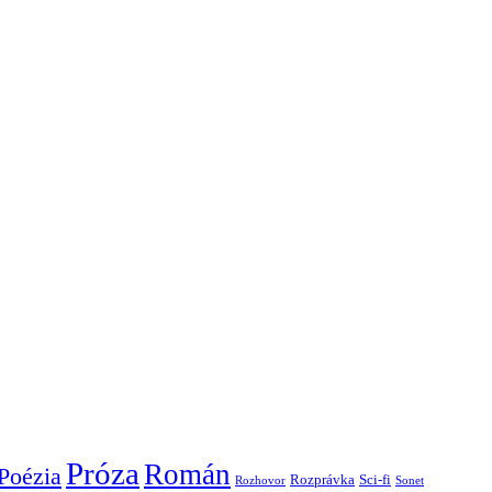
Próza
Román
Poézia
Rozprávka
Sci-fi
Rozhovor
Sonet