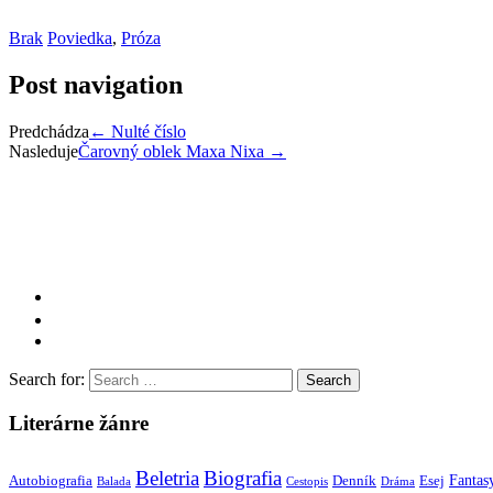
Brak
Poviedka
,
Próza
Post navigation
Predchádza
←
Nulté číslo
Nasleduje
Čarovný oblek Maxa Nixa
→
Search for:
Literárne žánre
Beletria
Biografia
Fantas
Autobiografia
Denník
Esej
Balada
Cestopis
Dráma