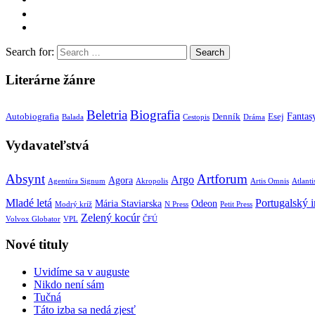
Search for:
Literárne žánre
Beletria
Biografia
Fantas
Autobiografia
Denník
Esej
Balada
Cestopis
Dráma
Vydavateľstvá
Absynt
Artforum
Argo
Agora
Agentúra Signum
Akropolis
Artis Omnis
Atlanti
Mladé letá
Portugalský in
Mária Staviarska
Odeon
Modrý kríž
N Press
Petit Press
Zelený kocúr
Volvox Globator
VPL
ČFÚ
Nové tituly
Uvidíme sa v auguste
Nikdo není sám
Tučná
Táto izba sa nedá zjesť