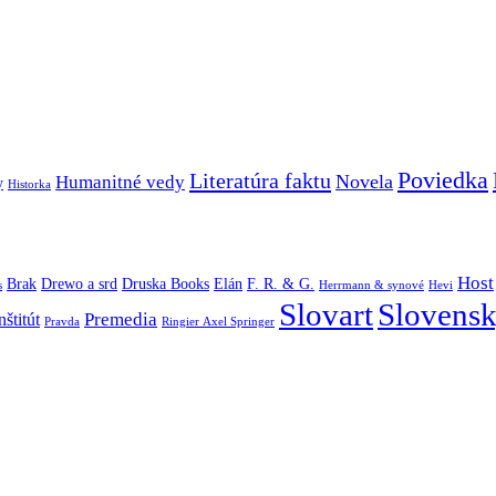
Poviedka
Literatúra faktu
Novela
Humanitné vedy
y
Historka
Host
Brak
Drewo a srd
Druska Books
Elán
F. R. & G.
s
Herrmann & synové
Hevi
Slovart
Slovensk
Premedia
štitút
Pravda
Ringier Axel Springer