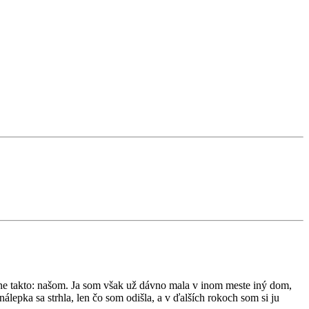
ne takto: našom. Ja som však už dávno mala v inom meste iný dom,
lepka sa strhla, len čo som odišla, a v ďalších rokoch som si ju