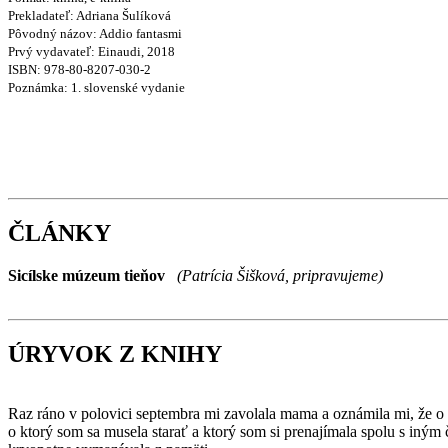
Prekladateľ:
Adriana Šulíková
Pôvodný názov:
Addio fantasmi
Prvý vydavateľ:
Einaudi, 2018
ISBN:
978-80-8207-030-2
Poznámka:
1. slovenské vydanie
ČLÁNKY
Sicílske múzeum tieňov
(Patrícia Šišková, pripravujeme)
ÚRYVOK Z KNIHY
Raz ráno v polovici septembra mi zavolala mama a oznámila mi, že o
o ktorý som sa musela starať a ktorý som si prenajímala spolu s iným 