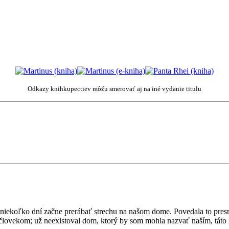
Odkazy knihkupectiev môžu smerovať aj na iné vydanie titulu
 niekoľko dní začne prerábať strechu na našom dome. Povedala to pres
človekom; už neexistoval dom, ktorý by som mohla nazvať naším, táto ná