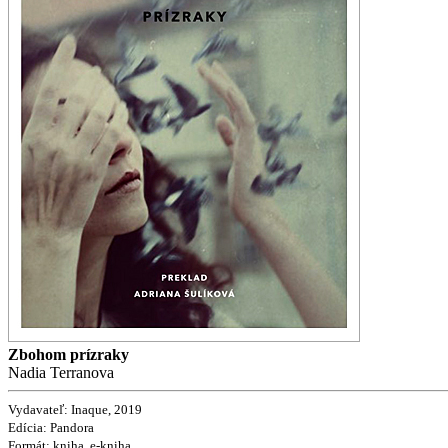
Zbohom prízraky
Nadia Terranova
Vydavateľ: Inaque, 2019
Edícia: Pandora
Formát: kniha, e-kniha