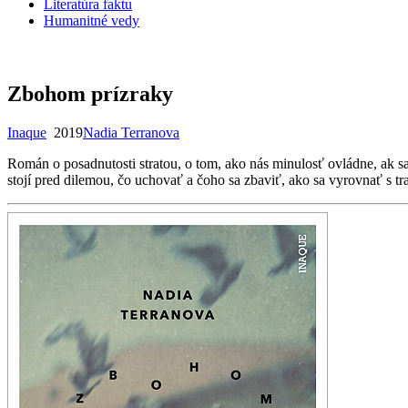
Literatúra faktu
Humanitné vedy
Zbohom prízraky
Inaque
2019
Nadia Terranova
Román o posadnutosti stratou, o tom, ako nás minulosť ovládne, ak s
stojí pred dilemou, čo uchovať a čoho sa zbaviť, ako sa vyrovnať s tr