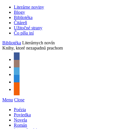
Literárne noviny
Blogy
Bibliotéka
Čitáreň
Užitočné strany
Čo píšu iní
Bibliotéka
Literárnych novín
Knihy, ktoré nezapadnú prachom
Menu
Close
Poézia
Poviedka
Novela
Román