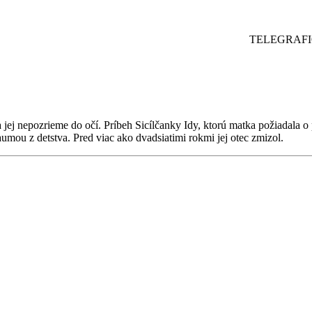
TELEGRAFICKY
a jej nepozrieme do očí. Príbeh Sicílčanky Idy, ktorú matka požiadal
aumou z detstva. Pred viac ako dvadsiatimi rokmi jej otec zmizol.