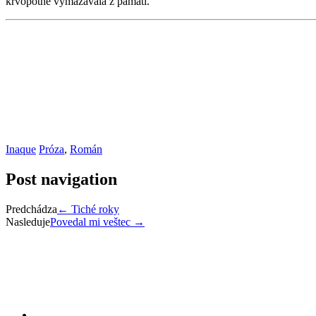
krvopotne vymazávala z pamäti.
Inaque
Próza
,
Román
Post navigation
Predchádza
←
Tiché roky
Nasleduje
Povedal mi veštec
→