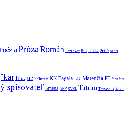
Próza
Román
Poézia
Rozprávka
Sci-fi
Rozhovor
Sonet
Ikar
Inaque
KK Bagala
Marenčin PT
LIC
Kalligram
Metafora
ý spisovateľ
Tatran
Smena
SPP
Valal
SVKL
Tranoscius